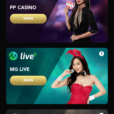
PP CASINO
MAIN
MG LIVE
MAIN