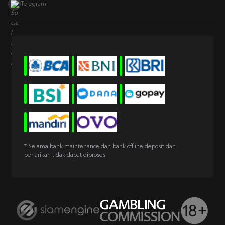
Telegram
* Selama bank maintenance dan bank offline deposit dan
penarikan tidak dapat diproses