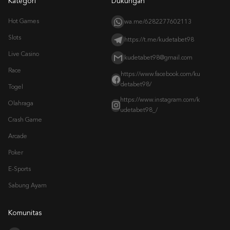
Kategori
Dukungan
Hot Games
wa.me/6282277602113
Slots
https://t.me/kudetabet98
Live Casino
kudetabet98@gmail.com
Race
https://www.facebook.com/ku
detabet98/
Togel
https://www.instagram.com/k
Olahraga
udetabet98_/
Crash Game
Arcade
Poker
E-Sports
Sabung Ayam
Komunitas