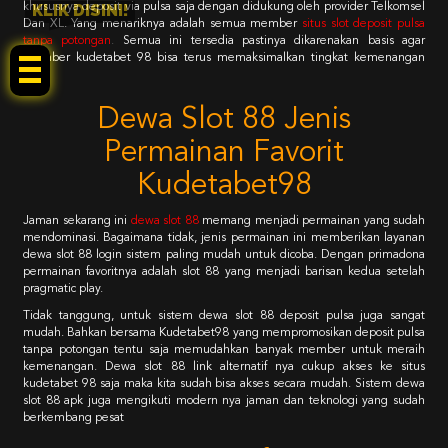
KLIK DISINI!
khususnya deposit via pulsa saja dengan didukung oleh provider Telkomsel
Dan XL. Yang menariknya adalah semua member
situs slot deposit pulsa
tanpa potongan
.
Semua ini tersedia pastinya dikarenakan basis agar
member kudetabet 98 bisa terus memaksimalkan tingkat kemenangan
nya.
Dewa Slot 88 Jenis
Permainan Favorit
Kudetabet98
Jaman sekarang ini
dewa slot 88
memang menjadi permainan yang sudah
mendominasi. Bagaimana tidak, jenis permainan ini memberikan layanan
dewa slot 88 login sistem paling mudah untuk dicoba. Dengan primadona
permainan favoritnya adalah slot 88 yang menjadi barisan kedua setelah
pragmatic play.
Tidak tanggung, untuk sistem dewa slot 88 deposit pulsa juga sangat
mudah. Bahkan bersama Kudetabet98 yang mempromosikan deposit pulsa
tanpa potongan tentu saja memudahkan banyak member untuk meraih
kemenangan. Dewa slot 88 link alternatif nya cukup akses ke situs
kudetabet 98 saja maka kita sudah bisa akses secara mudah. Sistem dewa
slot 88 apk juga mengikuti modern nya jaman dan teknologi yang sudah
berkembang pesat