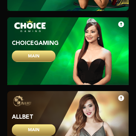
CHOICEGAMING
MAIN
ALLBET
MAIN