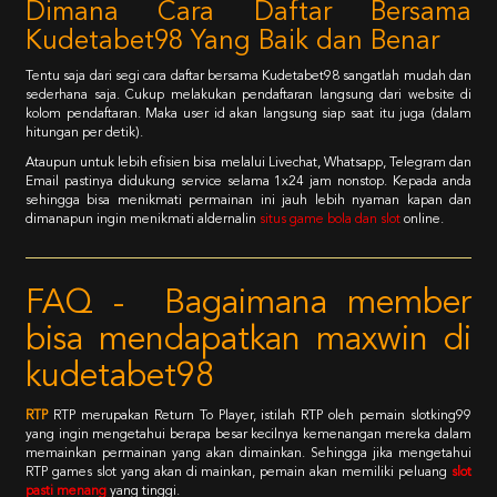
Dimana Cara Daftar Bersama
Kudetabet98 Yang Baik dan Benar
Tentu saja dari segi cara daftar bersama Kudetabet98 sangatlah mudah dan
sederhana saja. Cukup melakukan pendaftaran langsung dari website di
kolom pendaftaran. Maka user id akan langsung siap saat itu juga (dalam
hitungan per detik).
Ataupun untuk lebih efisien bisa melalui Livechat, Whatsapp, Telegram dan
Email pastinya didukung service selama 1x24 jam nonstop. Kepada anda
sehingga bisa menikmati permainan ini jauh lebih nyaman kapan dan
dimanapun ingin menikmati aldernalin
situs game bola dan slot
online.
FAQ - Bagaimana member
bisa mendapatkan maxwin di
kudetabet98
RTP
RTP merupakan Return To Player, istilah RTP oleh pemain slotking99
yang ingin mengetahui berapa besar kecilnya kemenangan mereka dalam
memainkan permainan yang akan dimainkan. Sehingga jika mengetahui
RTP games slot yang akan di mainkan, pemain akan memiliki peluang
slot
pasti menang
yang tinggi.