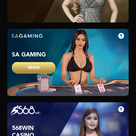
SA GAMING
MAIN
568WIN
CASINO