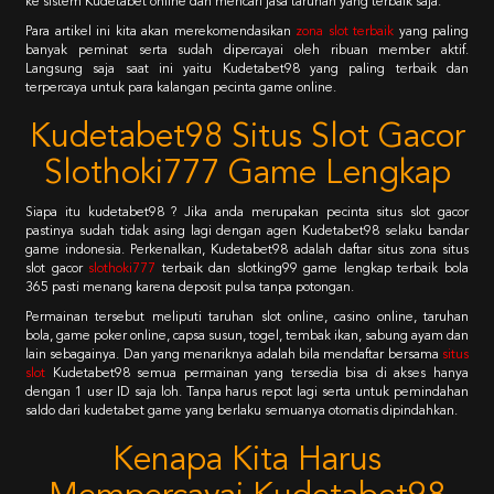
ke sistem Kudetabet online dan mencari jasa taruhan yang terbaik saja.
Para artikel ini kita akan merekomendasikan
zona slot terbaik
yang paling
banyak peminat serta sudah dipercayai oleh ribuan member aktif.
Langsung saja saat ini yaitu Kudetabet98 yang paling terbaik dan
terpercaya untuk para kalangan pecinta game online.
Kudetabet98 Situs Slot Gacor
Slothoki777 Game Lengkap
Siapa itu kudetabet98 ? Jika anda merupakan pecinta situs slot gacor
pastinya sudah tidak asing lagi dengan agen Kudetabet98 selaku bandar
game indonesia. Perkenalkan, Kudetabet98 adalah daftar situs zona situs
slot gacor
slothoki777
terbaik dan slotking99 game lengkap terbaik bola
365 pasti menang karena deposit pulsa tanpa potongan.
Permainan tersebut meliputi taruhan slot online, casino online, taruhan
bola, game poker online, capsa susun, togel, tembak ikan, sabung ayam dan
lain sebagainya. Dan yang menariknya adalah bila mendaftar bersama
situs
slot
Kudetabet98 semua permainan yang tersedia bisa di akses hanya
dengan 1 user ID saja loh. Tanpa harus repot lagi serta untuk pemindahan
saldo dari kudetabet game yang berlaku semuanya otomatis dipindahkan.
Kenapa Kita Harus