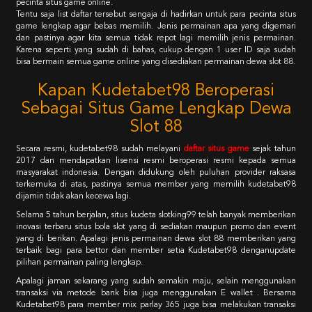
pecinta situs game online.
Tentu saja list daftar tersebut sengaja di hadirkan untuk para pecinta situs
game lengkap agar bebas memilih. Jenis permainan apa yang digemari
dan pastinya agar kita semua tidak repot lagi memilih jenis permainan.
Karena seperti yang sudah di bahas, cukup dengan 1 user ID saja sudah
bisa bermain semua game online yang disediakan permainan dewa slot 88.
Kapan Kudetabet98 Beroperasi
Sebagai Situs Game Lengkap Dewa
Slot 88
Secara resmi, kudetabet98 sudah melayani
daftar situs game
sejak tahun
2017 dan mendapatkan lisensi resmi beroperasi resmi kepada semua
masyarakat indonesia. Dengan didukung oleh puluhan provider raksasa
terkemuka di atas, pastinya semua member yang memilih kudetabet98
dijamin tidak akan kecewa lagi.
Selama 5 tahun berjalan, situs kudeta slotking99 telah banyak memberikan
inovasi terbaru situs bola slot yang di sediakan maupun promo dan event
yang di berikan. Apalagi jenis permainan dewa slot 88 memberikan yang
terbaik bagi para bettor dan member setia Kudetabet98 denganupdate
pilihan permainan paling lengkap.
Apalagi jaman sekarang yang sudah semakin maju, selain menggunakan
transaksi via metode bank bisa juga menggunakan E wallet . Bersama
Kudetabet98 para member mix parlay 365 juga bisa melakukan transaksi