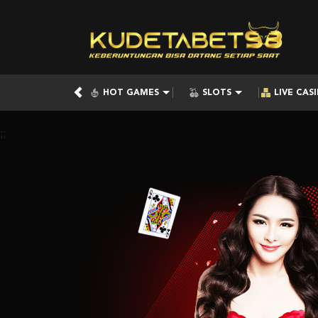
HOT GAMES
SLOTS
LIVE CAS
;;