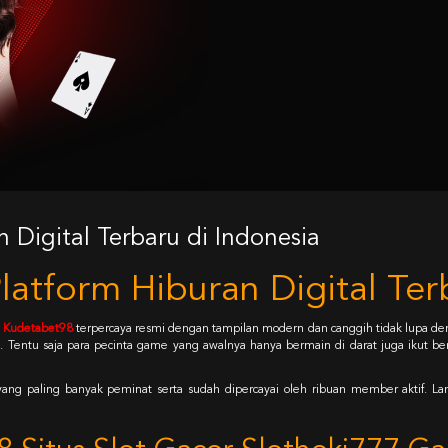
Digital Terbaru di Indonesia
tform Hiburan Digital Terb
e
Kudetabet98
terpercaya resmi dengan tampilan modern dan canggih tidak lupa den
entu saja para pecinta game yang awalnya hanya bermain di darat juga ikut ber
yang paling banyak peminat serta sudah dipercayai oleh ribuan member aktif. Lan