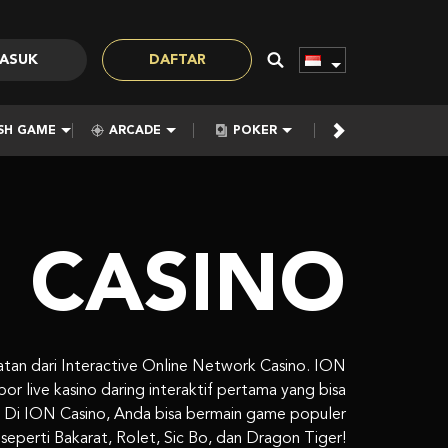
ASUK
DAFTAR
SH GAME
ARCADE
POKER
E-SPORTS
 CASINO
tan dari Interactive Online Network Casino. ION
or live kasino daring interaktif pertama yang bisa
r. Di ION Casino, Anda bisa bermain game populer
seperti Bakarat, Rolet, Sic Bo, dan Dragon Tiger!