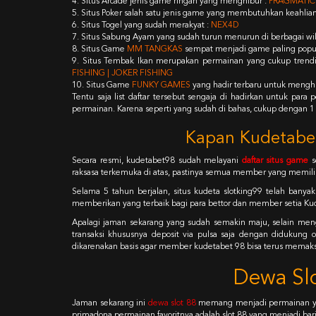
4. Situs Arcade jenis game ringan yang menghibur :
PRAGMATIC 
5. Situs Poker salah satu jenis game yang membutuhkan keahlian
6. Situs Togel yang sudah merakyat :
NEX4D
7. Situs Sabung Ayam yang sudah turun menurun di berbagai wil
8. Situs Game
MM TANGKAS
sempat menjadi game paling populer
9. Situs Tembak Ikan merupakan permainan yang cukup trendi
FISHING | JOKER FISHING
10. Situs Game
FUNKY GAMES
yang hadir terbaru untuk menghi
Tentu saja list daftar tersebut sengaja di hadirkan untuk par
permainan. Karena seperti yang sudah di bahas, cukup dengan 1
Kapan Kudetabet
Secara resmi, kudetabet98 sudah melayani
daftar situs game
s
raksasa terkemuka di atas, pastinya semua member yang memilih
Selama 5 tahun berjalan, situs kudeta slotking99 telah banya
memberikan yang terbaik bagi para bettor dan member setia Ku
Apalagi jaman sekarang yang sudah semakin maju, selain men
transaksi khususnya deposit via pulsa saja dengan didukun
dikarenakan basis agar member kudetabet 98 bisa terus memak
Dewa Slo
Jaman sekarang ini
dewa slot 88
memang menjadi permainan yan
primadona permainan favoritnya adalah slot 88 yang menjadi bari