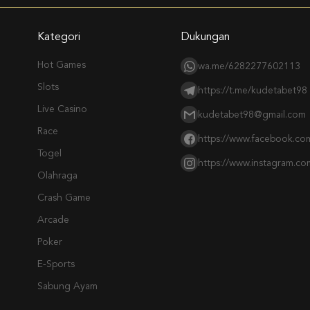
Kategori
Dukungan
Hot Games
wa.me/6282277602113
Slots
https://t.me/kudetabet98
Live Casino
kudetabet98@gmail.com
Race
https://www.facebook.co
Togel
https://www.instagram.c
Olahraga
Crash Game
Arcade
Poker
E-Sports
Sabung Ayam