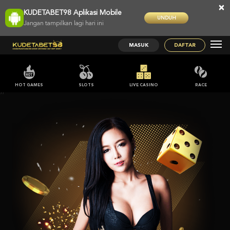
×
KUDETABET98 Aplikasi Mobile
UNDUH
Jangan tampilkan lagi hari ini
MASUK
DAFTAR
HOT GAMES
SLOTS
LIVE CASINO
RACE
;;