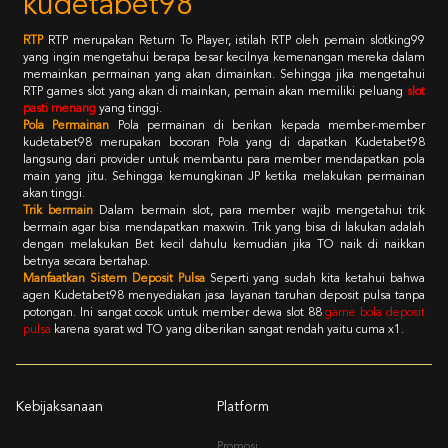
kudetabet98
RTP
RTP merupakan Return To Player, istilah RTP oleh pemain slotking99
yang ingin mengetahui berapa besar kecilnya kemenangan mereka dalam
memainkan permainan yang akan dimainkan. Sehingga jika mengetahui
RTP games slot yang akan di mainkan, pemain akan memiliki peluang
slot
pasti menang
yang tinggi.
Pola Permainan
Pola permainan di berikan kepada member-member
kudetabet98 merupakan bocoran Pola yang di dapatkan Kudetabet98
langsung dari provider untuk membantu para member mendapatkan pola
main yang jitu. Sehingga kemungkinan JP ketika melakukan permainan
akan tinggi.
Trik bermain
Dalam bermain slot, para member wajib mengetahui trik
bermain agar bisa mendapatkan maxwin. Trik yang bisa di lakukan adalah
dengan melakukan Bet kecil dahulu kemudian jika TO naik di naikkan
betnya secara bertahap.
Manfaatkan Sistem Deposit Pulsa
Seperti yang sudah kita ketahui bahwa
agen Kudetabet98 menyediakan jasa layanan taruhan deposit pulsa tanpa
potongan. Ini sangat cocok untuk member dewa slot 88
game bola deposit
pulsa
karena syarat wd TO yang diberikan sangat rendah yaitu cuma x1.
Kebijaksanaan
Platform
Promosi