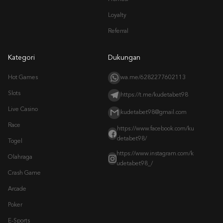
Loyalty
Referral
Kategori
Dukungan
Hot Games
wa.me/6282277602113
Slots
https://t.me/kudetabet98
Live Casino
kudetabet98@gmail.com
Race
https://www.facebook.com/ku
detabet98/
Togel
https://www.instagram.com/k
Olahraga
udetabet98_/
Crash Game
Arcade
Poker
E-Sports