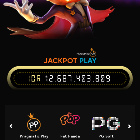
JACKPOT
PLAY
IDR
12,687,401,952
Pragmatic Play
Fat Panda
PG Soft
Slot