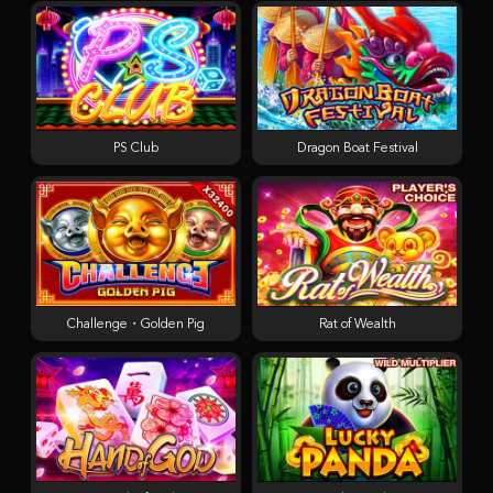
PS Club
Dragon Boat Festival
Challenge・Golden Pig
Rat of Wealth