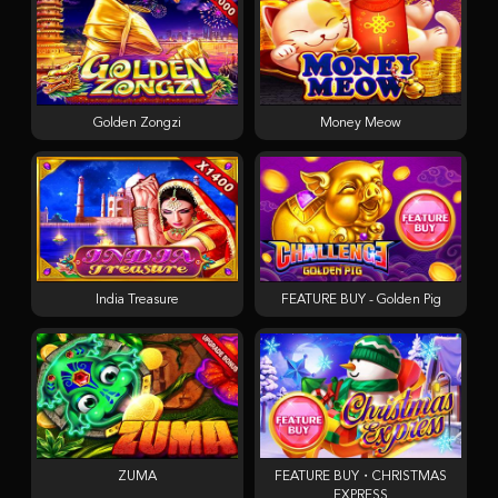
Golden Zongzi
Money Meow
India Treasure
FEATURE BUY - Golden Pig
ZUMA
FEATURE BUY・CHRISTMAS
EXPRESS