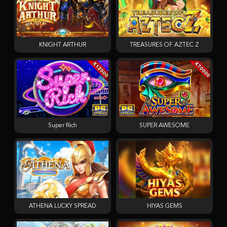
KNIGHT ARTHUR
TREASURES OF AZTEC Z
Super Rich
SUPER AWESOME
ATHENA LUCKY SPREAD
HIYAS GEMS