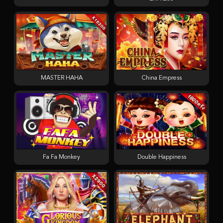
MASTER HAHA
China Empress
Fa Fa Monkey
Double Happiness