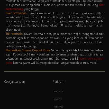
RTP games slot yang akan di mainkan, pemain akan memiliki peluang
slot
pasti menang
yang tinggi.
Pola Permainan
Pola permainan di berikan kepada member-member
kudetabet98 merupakan bocoran Pola yang di dapatkan Kudetabet98
langsung dari provider untuk membantu para member mendapatkan pola
main yang jitu. Sehingga kemungkinan JP ketika melakukan permainan
akan tinggi.
Trik bermain
Dalam bermain slot, para member wajib mengetahui trik
bermain agar bisa mendapatkan maxwin. Trik yang bisa di lakukan adalah
dengan melakukan Bet kecil dahulu kemudian jika TO naik di naikkan
betnya secara bertahap.
Manfaatkan Sistem Deposit Pulsa
Seperti yang sudah kita ketahui bahwa
agen Kudetabet98 menyediakan jasa layanan taruhan deposit pulsa tanpa
potongan. Ini sangat cocok untuk member dewa slot 88
game bola deposit
pulsa
karena syarat wd TO yang diberikan sangat rendah yaitu cuma x1.
Kebijaksanaan
Platform
Promosi
Loyalty
Referral