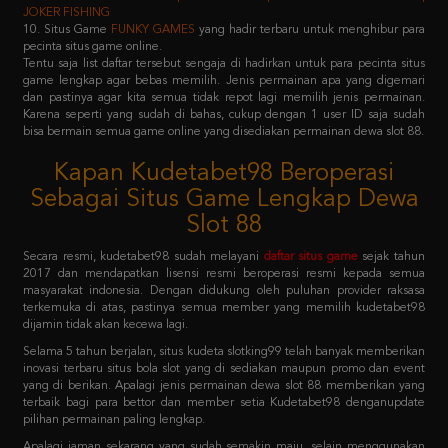
10. Situs Game
FUNKY GAMES
yang hadir terbaru untuk menghibur para
pecinta situs game online.
Tentu saja list daftar tersebut sengaja di hadirkan untuk para pecinta situs
game lengkap agar bebas memilih. Jenis permainan apa yang digemari
dan pastinya agar kita semua tidak repot lagi memilih jenis permainan.
Karena seperti yang sudah di bahas, cukup dengan 1 user ID saja sudah
bisa bermain semua game online yang disediakan permainan dewa slot 88.
Kapan Kudetabet98 Beroperasi
Sebagai Situs Game Lengkap Dewa
Slot 88
Secara resmi, kudetabet98 sudah melayani
daftar situs game
sejak tahun
2017 dan mendapatkan lisensi resmi beroperasi resmi kepada semua
masyarakat indonesia. Dengan didukung oleh puluhan provider raksasa
terkemuka di atas, pastinya semua member yang memilih kudetabet98
dijamin tidak akan kecewa lagi.
Selama 5 tahun berjalan, situs kudeta slotking99 telah banyak memberikan
inovasi terbaru situs bola slot yang di sediakan maupun promo dan event
yang di berikan. Apalagi jenis permainan dewa slot 88 memberikan yang
terbaik bagi para bettor dan member setia Kudetabet98 denganupdate
pilihan permainan paling lengkap.
Apalagi jaman sekarang yang sudah semakin maju, selain menggunakan
transaksi via metode bank bisa juga menggunakan E wallet . Bersama