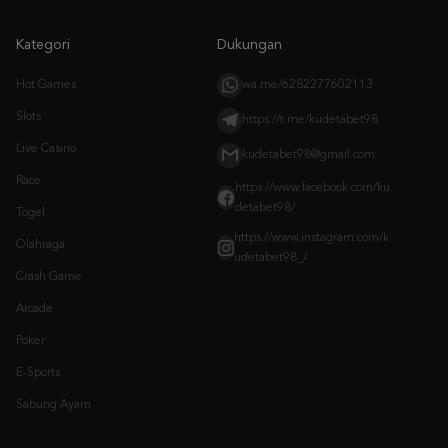
Kategori
Dukungan
Hot Games
wa.me/6282277602113
Slots
https://t.me/kudetabet98
Live Casino
kudetabet98@gmail.com
Race
https://www.facebook.com/ku
detabet98/
Togel
https://www.instagram.com/k
Olahraga
udetabet98_/
Crash Game
Arcade
Poker
E-Sports
Sabung Ayam
Komunitas