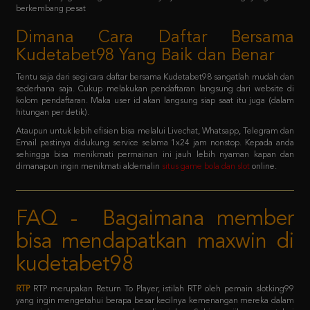
Dimana Cara Daftar Bersama
Kudetabet98 Yang Baik dan Benar
Tentu saja dari segi cara daftar bersama Kudetabet98 sangatlah mudah dan
sederhana saja. Cukup melakukan pendaftaran langsung dari website di
kolom pendaftaran. Maka user id akan langsung siap saat itu juga (dalam
hitungan per detik).
Ataupun untuk lebih efisien bisa melalui Livechat, Whatsapp, Telegram dan
Email pastinya didukung service selama 1x24 jam nonstop. Kepada anda
sehingga bisa menikmati permainan ini jauh lebih nyaman kapan dan
dimanapun ingin menikmati aldernalin
situs game bola dan slot
online.
FAQ - Bagaimana member
bisa mendapatkan maxwin di
kudetabet98
RTP
RTP merupakan Return To Player, istilah RTP oleh pemain slotking99
yang ingin mengetahui berapa besar kecilnya kemenangan mereka dalam
memainkan permainan yang akan dimainkan. Sehingga jika mengetahui