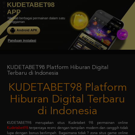
APP
Nikmati berbagai permainan dalam satu
genggaman
Android APK
Panduan instalasi
KUDETABET98 Platform Hiburan Digital
Terbaru di Indonesia
KUDETABET98 Platform
Hiburan Digital Terbaru
di Indonesia
KUDETABET98 merupakan situs Kudetabet 98 permainan online
Kudetabet98
terpercaya resmi dengan tampilan modern dan canggih tidak
lupa dengan bonus berlimpah. Bagaimana tidak ? zona situs game online
sudah berkembang semakin lengkap, modern dan banyak jenis. Tentu saja