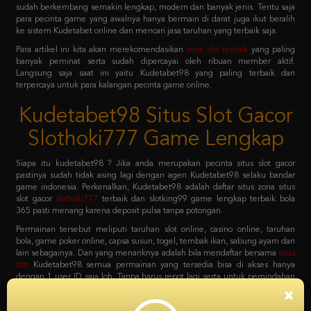
para pecinta game yang awalnya hanya bermain di darat juga ikut beralih
ke sistem Kudetabet online dan mencari jasa taruhan yang terbaik saja.
Para artikel ini kita akan merekomendasikan
zona slot terbaik
yang paling
banyak peminat serta sudah dipercayai oleh ribuan member aktif.
Langsung saja saat ini yaitu Kudetabet98 yang paling terbaik dan
terpercaya untuk para kalangan pecinta game online.
Kudetabet98 Situs Slot Gacor
Slothoki777 Game Lengkap
Siapa itu kudetabet98 ? Jika anda merupakan pecinta situs slot gacor
pastinya sudah tidak asing lagi dengan agen Kudetabet98 selaku bandar
game indonesia. Perkenalkan, Kudetabet98 adalah daftar situs zona situs
slot gacor
slothoki777
terbaik dan slotking99 game lengkap terbaik bola
365 pasti menang karena deposit pulsa tanpa potongan.
Permainan tersebut meliputi taruhan slot online, casino online, taruhan
bola, game poker online, capsa susun, togel, tembak ikan, sabung ayam dan
lain sebagainya. Dan yang menariknya adalah bila mendaftar bersama
situs
slot
Kudetabet98 semua permainan yang tersedia bisa di akses hanya
dengan 1 user ID saja loh. Tanpa harus repot lagi serta untuk pemindahan
saldo dari kudetabet game yang berlaku semuanya otomatis dipindahkan.
×
Kenapa Kita Harus