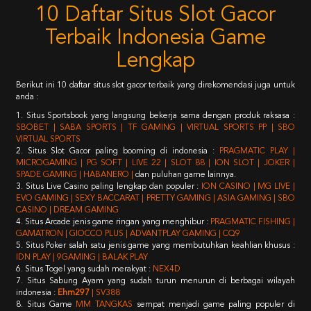
10 Daftar Situs Slot Gacor
Terbaik Indonesia Game
Lengkap
Berikut ini 10 daftar situs slot gacor terbaik yang direkomendasi juga untuk
anda :
1. Situs Sportsbook yang langsung bekerja sama dengan produk raksasa :
SBOBET | SABA SPORTS | TF GAMING | VIRTUAL SPORTS PP | SBO
VIRTUAL SPORTS
2. Situs Slot Gacor paling booming di indonesia :
PRAGMATIC PLAY |
MICROGAMING | PG SOFT | LIVE 22 | SLOT 88 | ION SLOT | JOKER |
SPADE GAMING | HABANERO |
dan puluhan game lainnya.
3. Situs Live Casino paling lengkap dan populer :
ION CASINO | MG LIVE |
EVO GAMING | SEXY BACCARAT | PRETTY GAMING | ASIA GAMING | SBO
CASINO | DREAM GAMING
4. Situs Arcade jenis game ringan yang menghibur :
PRAGMATIC FISHING |
GAMATRON | GIOCCO PLUS | ADVANTPLAY GAMING | CQ9
5. Situs Poker salah satu jenis game yang membutuhkan keahlian khusus :
IDN PLAY | 9GAMING | BALAK PLAY
6. Situs Togel yang sudah merakyat :
NEX4D
7. Situs Sabung Ayam yang sudah turun menurun di berbagai wilayah
indonesia :
Ehm297
| SV388
8. Situs Game
MM TANGKAS
sempat menjadi game paling populer di