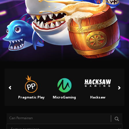
Pragmatic Play
MicroGaming
Hacksaw
King