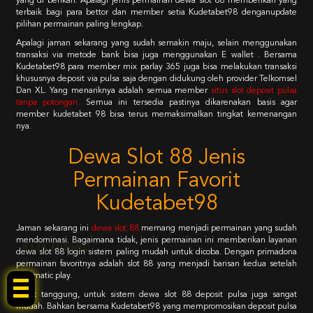
yang di berikan. Apalagi jenis permainan dewa slot 88 memberikan yang
terbaik bagi para bettor dan member setia Kudetabet98 denganupdate
pilihan permainan paling lengkap.
Apalagi jaman sekarang yang sudah semakin maju, selain menggunakan
transaksi via metode bank bisa juga menggunakan E wallet . Bersama
Kudetabet98 para member mix parlay 365 juga bisa melakukan transaksi
khususnya deposit via pulsa saja dengan didukung oleh provider Telkomsel
Dan XL. Yang menariknya adalah semua member
situs slot deposit pulsa
tanpa potongan
.
Semua ini tersedia pastinya dikarenakan basis agar
member kudetabet 98 bisa terus memaksimalkan tingkat kemenangan
nya.
Dewa Slot 88 Jenis
Permainan Favorit
Kudetabet98
Jaman sekarang ini
dewa slot 88
memang menjadi permainan yang sudah
mendominasi. Bagaimana tidak, jenis permainan ini memberikan layanan
KLIK DISINI!
dewa slot 88 login sistem paling mudah untuk dicoba. Dengan primadona
permainan favoritnya adalah slot 88 yang menjadi barisan kedua setelah
pragmatic play.
Tidak tanggung, untuk sistem dewa slot 88 deposit pulsa juga sangat
mudah. Bahkan bersama Kudetabet98 yang mempromosikan deposit pulsa