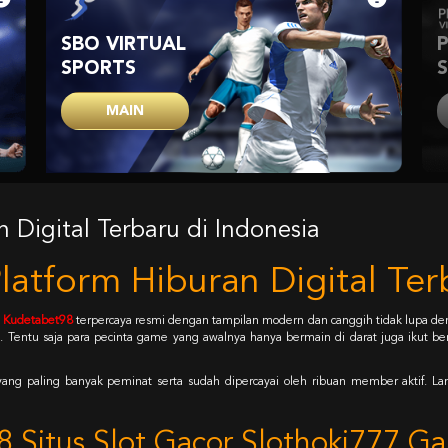
SBO VIRTUAL
SPORTS
MAIN
Digital Terbaru di Indonesia
tform Hiburan Digital Terb
e
Kudetabet98
terpercaya resmi dengan tampilan modern dan canggih tidak lupa den
entu saja para pecinta game yang awalnya hanya bermain di darat juga ikut ber
yang paling banyak peminat serta sudah dipercayai oleh ribuan member aktif. Lan
 Situs Slot Gacor Slothoki777 