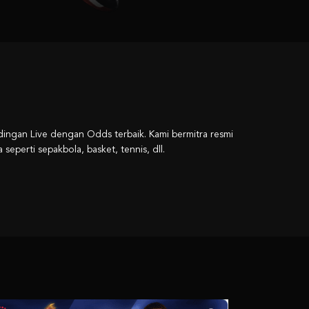
ndingan Live dengan Odds terbaik. Kami bermitra resmi
erti sepakbola, basket, tennis, dll.