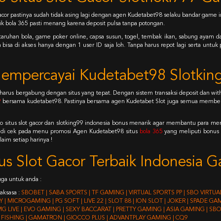
gacor pastinya sudah tidak asing lagi dengan agen Kudetabet98 selaku bandar game in
ik bola 365 pasti menang karena deposit pulsa tanpa potongan.
e, taruhan bola, game poker online, capsa susun, togel, tembak ikan, sabung ayam 
isa di akses hanya dengan 1 user ID saja loh. Tanpa harus repot lagi serta unt
empercayai Kudetabet98 Slotking
 harus bergabung dengan situs yang tepat. Dengan sistem transaksi deposit dan 
9
bersama kudetabet98. Pastinya bersama agen Kudetabet Slot juga semua member 
o situs slot gacor dan slotking99 indonesia bonus menarik agar membantu para
 di cek pada menu promosi Agen Kudetabet98 situs
bola 365
yang meliputi bonus
aim setiap harinya !
tus Slot Gacor Terbaik Indonesia
juga untuk anda :
aksasa :
SBOBET | SABA SPORTS | TF GAMING | VIRTUAL SPORTS PP | SBO VIRTU
 | MICROGAMING | PG SOFT | LIVE 22 | SLOT 88 | ION SLOT | JOKER | SPADE G
MG LIVE | EVO GAMING | SEXY BACCARAT | PRETTY GAMING | ASIA GAMING | S
FISHING | GAMATRON | GIOCCO PLUS | ADVANTPLAY GAMING | CQ9