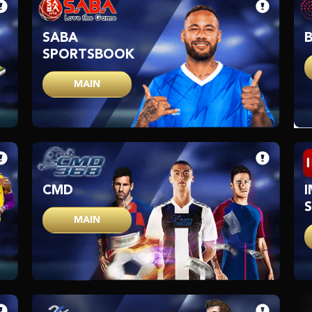
SABA
SPORTSBOOK
MAIN
CMD
MAIN