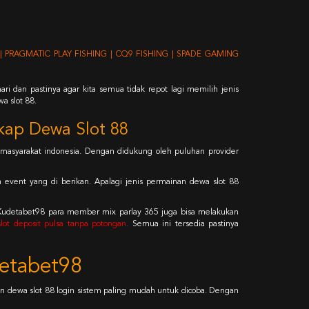
| PRAGMATIC PLAY FISHING | CQ9 FISHING | SPADE GAMING
ri dan pastinya agar kita semua tidak repot lagi memilih jenis
a slot 88.
kap Dewa Slot 88
masyarakat indonesia. Dengan didukung oleh puluhan provider
n event yang di berikan. Apalagi jenis permainan dewa slot 88
 Kudetabet98 para member mix parlay 365 juga bisa melakukan
 slot deposit pulsa tanpa potongan
.
Semua ini tersedia pastinya
detabet98
 dewa slot 88 login sistem paling mudah untuk dicoba. Dengan