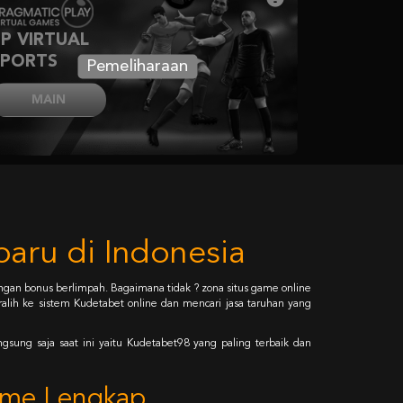
PP VIRTUAL
SPORTS
MAIN
aru di Indonesia
gan bonus berlimpah. Bagaimana tidak ? zona situs game online
alih ke sistem Kudetabet online dan mencari jasa taruhan yang
gsung saja saat ini yaitu Kudetabet98 yang paling terbaik dan
Game Lengkap