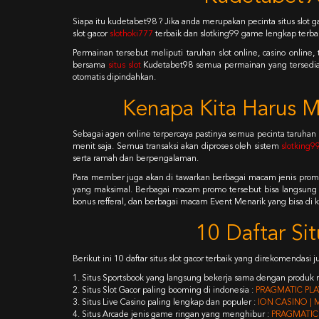
Siapa itu kudetabet98 ? Jika anda merupakan pecinta situs slot 
slot gacor
slothoki777
terbaik dan slotking99 game lengkap terba
Permainan tersebut meliputi taruhan slot online, casino onlin
bersama
situs slot
Kudetabet98 semua permainan yang tersedia b
otomatis dipindahkan.
Kenapa Kita Harus M
Sebagai agen online terpercaya pastinya semua pecinta taruhan
menit saja. Semua transaksi akan diproses oleh sistem
slotking9
serta ramah dan berpengalaman.
Para member juga akan di tawarkan berbagai macam jenis prom
yang maksimal. Berbagai macam promo tersebut bisa langsung
bonus refferal, dan berbagai macam Event Menarik yang bisa di kl
10 Daftar Si
Berikut ini 10 daftar situs slot gacor terbaik yang direkomendasi 
1. Situs Sportsbook yang langsung bekerja sama dengan produk r
2. Situs Slot Gacor paling booming di indonesia :
PRAGMATIC PLAY
3. Situs Live Casino paling lengkap dan populer :
ION CASINO | 
4. Situs Arcade jenis game ringan yang menghibur :
PRAGMATIC 