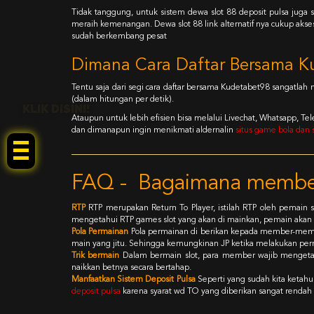
Tidak tanggung, untuk sistem dewa slot 88 deposit pulsa j
meraih kemenangan. Dewa slot 88 link alternatif nya cukup akse
sudah berkembang pesat
Dimana Cara Daftar Bersama K
Tentu saja dari segi cara daftar bersama Kudetabet98 sangatlah
(dalam hitungan per detik).
KLIK DISINI!
Ataupun untuk lebih efisien bisa melalui Livechat, Whatsapp, 
dan dimanapun ingin menikmati aldernalin
situs game bola dan s
FAQ - Bagaimana member
RTP
RTP merupakan Return To Player, istilah RTP oleh pemai
mengetahui RTP games slot yang akan di mainkan, pemain akan
Pola Permainan
Pola permainan di berikan kepada member-mem
main yang jitu. Sehingga kemungkinan JP ketika melakukan perm
Trik bermain
Dalam bermain slot, para member wajib mengetah
naikkan betnya secara bertahap.
Manfaatkan Sistem Deposit Pulsa
Seperti yang sudah kita ketah
deposit pulsa
karena syarat wd TO yang diberikan sangat rendah 