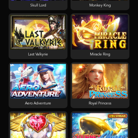
Skull Lord
Monkey King
Last Valkyrie
Miracle Ring
Aero Adventure
Royal Princess