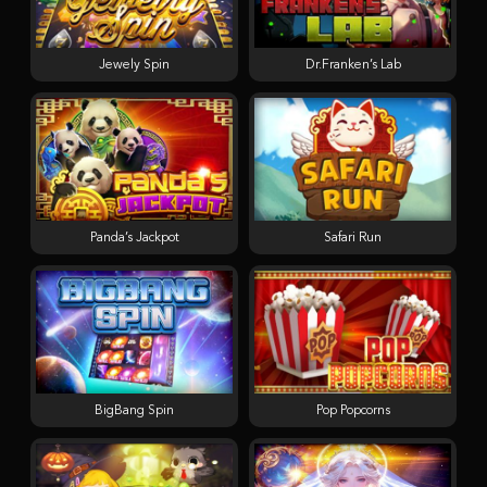
Jewely Spin
Dr.Franken’s Lab
Panda’s Jackpot
Safari Run
BigBang Spin
Pop Popcorns