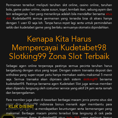
Permainan tersebut meliputi taruhan slot online, casino online, taruhan
bola, game poker online, capsa susun, togel, tembak ikan, sabung ayam dan
lain sebagainya. Dan yang menariknya adalah bila mendaftar bersama
situs
slot
Kudetabet98 semua permainan yang tersedia bisa di akses hanya
dengan 1 user ID saja loh. Tanpa harus repot lagi serta untuk pemindahan
saldo dari kudetabet game yang berlaku semuanya otomatis dipindahkan.
Kenapa Kita Harus
Mempercayai Kudetabet98
Slotking99 Zona Slot Terbaik
Sebagai agen online terpercaya pastinya semua pecinta taruhan harus
bergabung dengan situs yang tepat. Dengan sistem transaksi deposit dan
withdraw yang super cepat yaitu hanya memakan waktu maksimal 5 menit
saja. Semua transaksi akan diproses oleh sistem
slotking99
bersama
kudetabet98. Pastinya bersama agen Kudetabet Slot juga semua member
akan dipandu langsung oleh costumer service yang aktif 24 jam serta ramah
dan berpengalaman.
Para member juga akan di tawarkan berbagai macam jenis promo situs slot
gacor dan slotking99 indonesia bonus menarik agar membantu para
KLIK DISINI!
membernya agar bisa mendapatkan keuntungan serta kemenangan yang
maksimal. Berbagai macam promo tersebut bisa langsung di cek pada