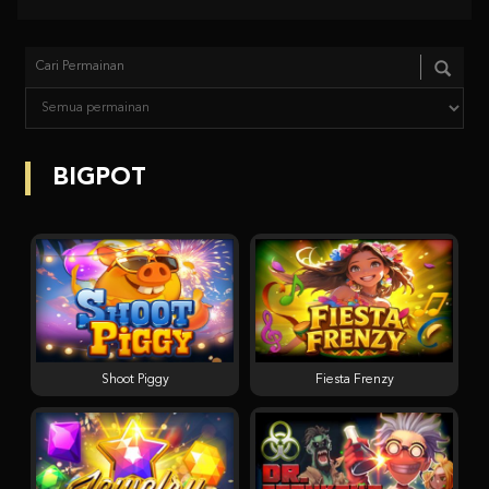
BIGPOT
Shoot Piggy
Fiesta Frenzy