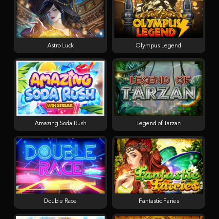
Astro Luck
Olympus Legend
Amazing Soda Rush
Legend of Tarzan
Double Race
Fantastic Faries