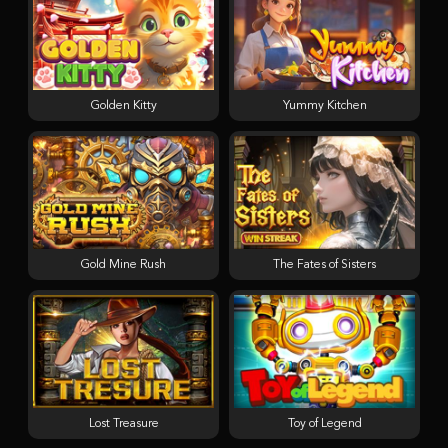
Golden Kitty
Yummy Kitchen
Gold Mine Rush
The Fates of Sisters
Lost Treasure
Toy of Legend