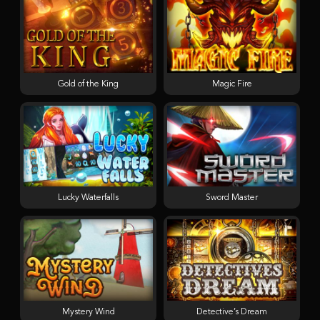
Gold of the King
Magic Fire
Lucky Waterfalls
Sword Master
Mystery Wind
Detective’s Dream