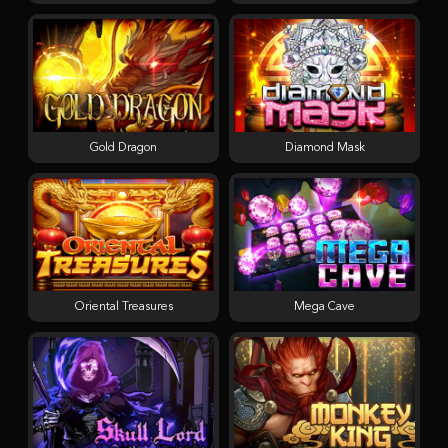
Gold Dragon
Diamond Mask
Oriental Treasures
Mega Cave