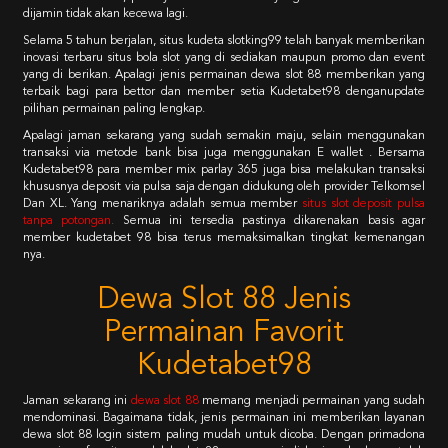
dijamin tidak akan kecewa lagi.
Selama 5 tahun berjalan, situs kudeta slotking99 telah banyak memberikan
inovasi terbaru situs bola slot yang di sediakan maupun promo dan event
yang di berikan. Apalagi jenis permainan dewa slot 88 memberikan yang
terbaik bagi para bettor dan member setia Kudetabet98 denganupdate
pilihan permainan paling lengkap.
Apalagi jaman sekarang yang sudah semakin maju, selain menggunakan
transaksi via metode bank bisa juga menggunakan E wallet . Bersama
Kudetabet98 para member mix parlay 365 juga bisa melakukan transaksi
khususnya deposit via pulsa saja dengan didukung oleh provider Telkomsel
Dan XL. Yang menariknya adalah semua member
situs slot deposit pulsa
tanpa potongan
.
Semua ini tersedia pastinya dikarenakan basis agar
member kudetabet 98 bisa terus memaksimalkan tingkat kemenangan
nya.
Dewa Slot 88 Jenis
Permainan Favorit
Kudetabet98
Jaman sekarang ini
dewa slot 88
memang menjadi permainan yang sudah
mendominasi. Bagaimana tidak, jenis permainan ini memberikan layanan
dewa slot 88 login sistem paling mudah untuk dicoba. Dengan primadona