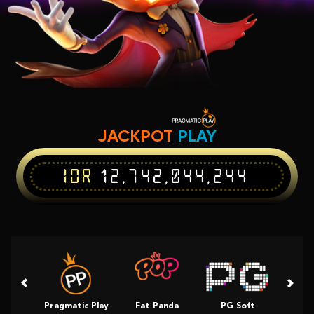
JACKPOT
PLAY
IDR
12,742,044,578
Pragmatic Play
Fat Panda
PG Soft
Slot