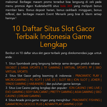
maksimal. Berbagai macam promo tersebut bisa langsung di cek pada
menu promosi Agen Kudetabet98 situs
bola 365
yang meliputi bonus
member baru. Bonus deposit harian, bonus cashback mingguan, bonus
refferal, dan berbagai macam Event Menarik yang bisa di klaim setiap
harinya !
10 Daftar Situs Slot Gacor
Terbaik Indonesia Game
Lengkap
Berikut ini 10 daftar situs slot gacor terbaik yang direkomendasi juga untuk
anda :
1. Situs Sportsbook yang langsung bekerja sama dengan produk raksasa :
SBOBET | SABA SPORTS | TF GAMING | VIRTUAL SPORTS PP | SBO
VIRTUAL SPORTS
2. Situs Slot Gacor paling booming di indonesia :
PRAGMATIC PLAY |
MICROGAMING | PG SOFT | LIVE 22 | SLOT 88 | ION SLOT | JOKER |
SPADE GAMING | HABANERO |
dan puluhan game lainnya.
3. Situs Live Casino paling lengkap dan populer :
ION CASINO | MG LIVE |
EVO GAMING | SEXY BACCARAT | PRETTY GAMING | ASIA GAMING | SBO
CASINO | DREAM GAMING
4. Situs Arcade jenis game ringan yang menghibur :
PRAGMATIC FISHING |
GAMATRON | GIOCCO PLUS | ADVANTPLAY GAMING | CQ9