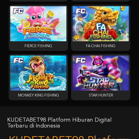
FIERCE FISHING
FA CHAI FISHING
MONKEY KING FISHING
STAR HUNTER
KUDETABET98 Platform Hiburan Digital
Terbaru di Indonesia