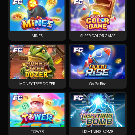
MINES
SUPER COLOR GAME
MONEY TREE DOZER
Go Go Rise
TOWER
LIGHTNING BOMB