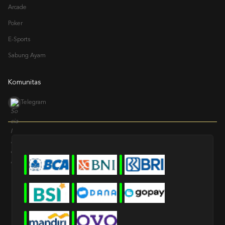
Arcade
Poker
E-Sports
Sabung Ayam
Komunitas
Telegram