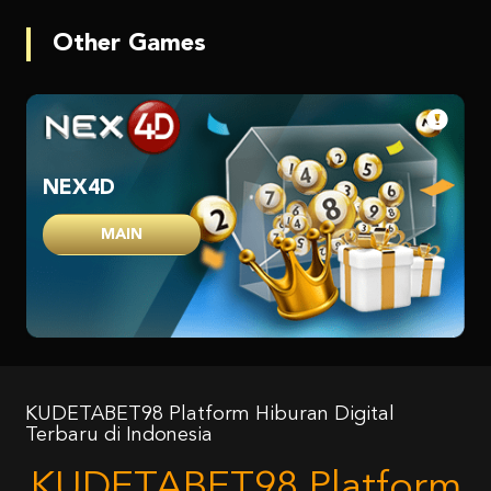
Other Games
NEX4D
MAIN
KUDETABET98 Platform Hiburan Digital
Terbaru di Indonesia
KUDETABET98 Platform