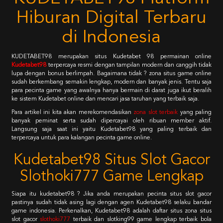
Hiburan Digital Terbaru
di Indonesia
KUDETABET98 merupakan situs Kudetabet 98 permainan online
Kudetabet98
terpercaya resmi dengan tampilan modern dan canggih tidak
lupa dengan bonus berlimpah. Bagaimana tidak ? zona situs game online
sudah berkembang semakin lengkap, modern dan banyak jenis. Tentu saja
para pecinta game yang awalnya hanya bermain di darat juga ikut beralih
ke sistem Kudetabet online dan mencari jasa taruhan yang terbaik saja.
Para artikel ini kita akan merekomendasikan
zona slot terbaik
yang paling
banyak peminat serta sudah dipercayai oleh ribuan member aktif.
Langsung saja saat ini yaitu Kudetabet98 yang paling terbaik dan
terpercaya untuk para kalangan pecinta game online.
Kudetabet98 Situs Slot Gacor
Slothoki777 Game Lengkap
Siapa itu kudetabet98 ? Jika anda merupakan pecinta situs slot gacor
pastinya sudah tidak asing lagi dengan agen Kudetabet98 selaku bandar
game indonesia. Perkenalkan, Kudetabet98 adalah daftar situs zona situs
slot gacor
slothoki777
terbaik dan slotking99 game lengkap terbaik bola