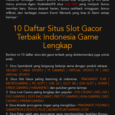
menu promosi Agen Kudetabet98 situs
bola 365
yang meliputi bonus
member baru. Bonus deposit harian, bonus cashback mingguan, bonus
refferal, dan berbagai macam Event Menarik yang bisa di klaim setiap
harinya !
10 Daftar Situs Slot Gacor
Terbaik Indonesia Game
Lengkap
Berikut ini 10 daftar situs slot gacor terbaik yang direkomendasi juga untuk
anda :
1. Situs Sportsbook yang langsung bekerja sama dengan produk raksasa :
SBOBET | SABA SPORTS | TF GAMING | VIRTUAL SPORTS PP | SBO
VIRTUAL SPORTS
2. Situs Slot Gacor paling booming di indonesia :
PRAGMATIC PLAY |
MICROGAMING | PG SOFT | LIVE 22 | SLOT 88 | ION SLOT | JOKER |
SPADE GAMING | HABANERO |
dan puluhan game lainnya.
3. Situs Live Casino paling lengkap dan populer :
ION CASINO | MG LIVE |
EVO GAMING | SEXY BACCARAT | PRETTY GAMING | ASIA GAMING | SBO
CASINO | DREAM GAMING
4. Situs Arcade jenis game ringan yang menghibur :
PRAGMATIC FISHING |
GAMATRON | GIOCCO PLUS | ADVANTPLAY GAMING | CQ9
5. Situs Poker salah satu jenis game yang membutuhkan keahlian khusus :