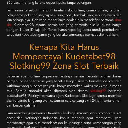
365 pasti menang karena deposit pulsa tanpa potongan.
Permainan tersebut meliputi taruhan slot online, casino online, taruhan
bola, game poker online, capsa susun, togel, tembak ikan, sabung ayam dan
lain sebagainya. Dan yang menariknya adalah bila mendaftar bersama
situs
slot
Kudetabet98 semua permainan yang tersedia bisa di akses hanya
dengan 1 user ID saja loh. Tanpa harus repot lagi serta untuk pemindahan
saldo dari kudetabet game yang berlaku semuanya otomatis dipindahkan.
Kenapa Kita Harus
Mempercayai Kudetabet98
Slotking99 Zona Slot Terbaik
Sebagai agen online terpercaya pastinya semua pecinta taruhan harus
bergabung dengan situs yang tepat. Dengan sistem transaksi deposit dan
withdraw yang super cepat yaitu hanya memakan waktu maksimal 5 menit
saja. Semua transaksi akan diproses oleh sistem
slotking99
bersama
kudetabet98. Pastinya bersama agen Kudetabet Slot juga semua member
akan dipandu langsung oleh costumer service yang aktif 24 jam serta ramah
dan berpengalaman.
Para member juga akan di tawarkan berbagai macam jenis promo situs slot
gacor dan slotking99 indonesia bonus menarik agar membantu para
membernya agar bisa mendapatkan keuntungan serta kemenangan yang
maksimal. Berbagai macam promo tersebut bisa langsung di cek pada