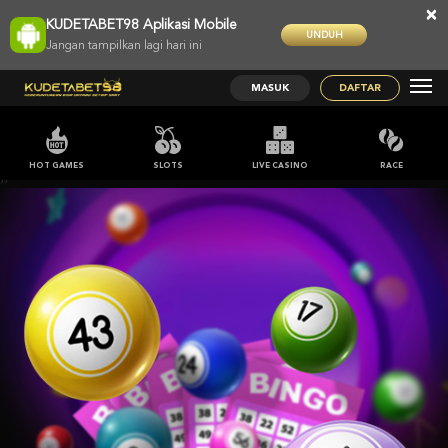
×
KUDETABET98 Aplikasi Mobile
UNDUH
Jangan tampilkan lagi hari ini
MASUK
DAFTAR
HOT GAMES
SLOTS
LIVE CASINO
RACE
;;