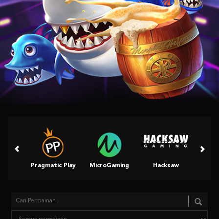
Pragmatic Play
MicroGaming
Hacksaw
King