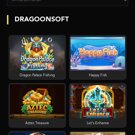
DRAGOONSOFT
Dragon Palace Fishing
Happy Fish
Aztec Treasure
Let's Enhance