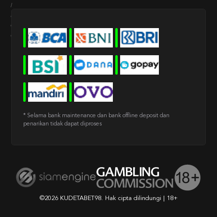
* Selama bank maintenance dan bank offline deposit dan
penarikan tidak dapat diproses
©2026 KUDETABET98. Hak cipta dilindungi | 18+