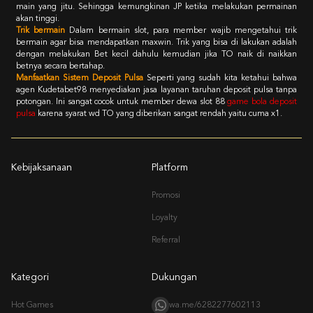
main yang jitu. Sehingga kemungkinan JP ketika melakukan permainan
akan tinggi.
Trik bermain
Dalam bermain slot, para member wajib mengetahui trik
bermain agar bisa mendapatkan maxwin. Trik yang bisa di lakukan adalah
dengan melakukan Bet kecil dahulu kemudian jika TO naik di naikkan
betnya secara bertahap.
Manfaatkan Sistem Deposit Pulsa
Seperti yang sudah kita ketahui bahwa
agen Kudetabet98 menyediakan jasa layanan taruhan deposit pulsa tanpa
potongan. Ini sangat cocok untuk member dewa slot 88
game bola deposit
pulsa
karena syarat wd TO yang diberikan sangat rendah yaitu cuma x1.
Kebijaksanaan
Platform
Promosi
Loyalty
Referral
Kategori
Dukungan
Hot Games
wa.me/6282277602113