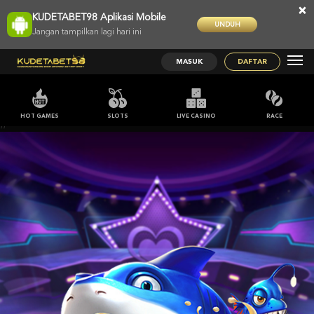
×
KUDETABET98 Aplikasi Mobile
UNDUH
Jangan tampilkan lagi hari ini
MASUK
DAFTAR
HOT GAMES
SLOTS
LIVE CASINO
RACE
;;