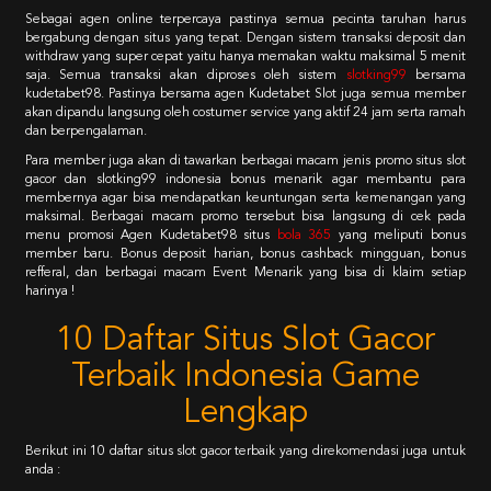
Sebagai agen online terpercaya pastinya semua pecinta taruhan harus
bergabung dengan situs yang tepat. Dengan sistem transaksi deposit dan
withdraw yang super cepat yaitu hanya memakan waktu maksimal 5 menit
saja. Semua transaksi akan diproses oleh sistem
slotking99
bersama
kudetabet98. Pastinya bersama agen Kudetabet Slot juga semua member
akan dipandu langsung oleh costumer service yang aktif 24 jam serta ramah
dan berpengalaman.
Para member juga akan di tawarkan berbagai macam jenis promo situs slot
gacor dan slotking99 indonesia bonus menarik agar membantu para
membernya agar bisa mendapatkan keuntungan serta kemenangan yang
maksimal. Berbagai macam promo tersebut bisa langsung di cek pada
menu promosi Agen Kudetabet98 situs
bola 365
yang meliputi bonus
member baru. Bonus deposit harian, bonus cashback mingguan, bonus
refferal, dan berbagai macam Event Menarik yang bisa di klaim setiap
harinya !
10 Daftar Situs Slot Gacor
Terbaik Indonesia Game
Lengkap
Berikut ini 10 daftar situs slot gacor terbaik yang direkomendasi juga untuk
anda :