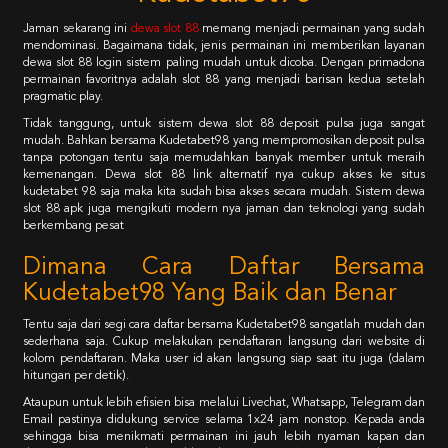
Jaman sekarang ini
dewa slot 88
memang menjadi permainan yang sudah
mendominasi. Bagaimana tidak, jenis permainan ini memberikan layanan
dewa slot 88 login sistem paling mudah untuk dicoba. Dengan primadona
permainan favoritnya adalah slot 88 yang menjadi barisan kedua setelah
pragmatic play.
Tidak tanggung, untuk sistem dewa slot 88 deposit pulsa juga sangat
mudah. Bahkan bersama Kudetabet98 yang mempromosikan deposit pulsa
tanpa potongan tentu saja memudahkan banyak member untuk meraih
kemenangan. Dewa slot 88 link alternatif nya cukup akses ke situs
kudetabet 98 saja maka kita sudah bisa akses secara mudah. Sistem dewa
slot 88 apk juga mengikuti modern nya jaman dan teknologi yang sudah
berkembang pesat
Dimana Cara Daftar Bersama
Kudetabet98 Yang Baik dan Benar
Tentu saja dari segi cara daftar bersama Kudetabet98 sangatlah mudah dan
sederhana saja. Cukup melakukan pendaftaran langsung dari website di
kolom pendaftaran. Maka user id akan langsung siap saat itu juga (dalam
hitungan per detik).
Ataupun untuk lebih efisien bisa melalui Livechat, Whatsapp, Telegram dan
Email pastinya didukung service selama 1x24 jam nonstop. Kepada anda
sehingga bisa menikmati permainan ini jauh lebih nyaman kapan dan