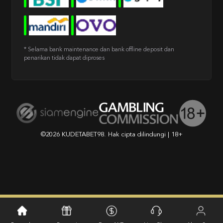
* Selama bank maintenance dan bank offline deposit dan
penarikan tidak dapat diproses
©2026 KUDETABET98. Hak cipta dilindungi | 18+