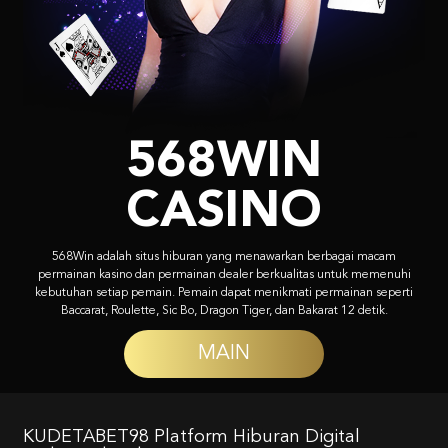
568WIN
CASINO
568Win adalah situs hiburan yang menawarkan berbagai macam
permainan kasino dan permainan dealer berkualitas untuk memenuhi
kebutuhan setiap pemain. Pemain dapat menikmati permainan seperti
Baccarat, Roulette, Sic Bo, Dragon Tiger, dan Bakarat 12 detik.
MAIN
KUDETABET98 Platform Hiburan Digital