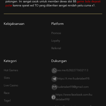
potongan. Ini sangat cocok untuk member dewa slot 88
game bola deposit
pulsa
karena syarat wd TO yang diberikan sangat rendah yaitu cuma x1.
Kebijaksanaan
Platform
Promosi
Loyalty
Referral
Kategori
Dukungan
Hot Games
wa.me/6282277602113
Slots
https://t.me/kudetabet98
Live Casino
kudetabet98@gmail.com
Race
https://www.facebook.com/ku
detabet98/
Togel