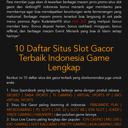
Para member juga akan di tawarkan berbagai macam jenis promo situs slot
gacor dan slotking99 indonesia bonus menarik agar membantu para
membernya agar bisa mendapatkan keuntungan serta kemenangan yang
maksimal. Berbagai macam promo tersebut bisa langsung di cek pada
menu promosi Agen Kudetabet98 situs
bola 365
yang meliputi bonus
member baru. Bonus deposit harian, bonus cashback mingguan, bonus
refferal, dan berbagai macam Event Menarik yang bisa di klaim setiap
harinya !
10 Daftar Situs Slot Gacor
Terbaik Indonesia Game
Lengkap
Berikut ini 10 daftar situs slot gacor terbaik yang direkomendasi juga untuk
anda :
1. Situs Sportsbook yang langsung bekerja sama dengan produk raksasa :
SBOBET | SABA SPORTS | TF GAMING | VIRTUAL SPORTS PP | SBO
VIRTUAL SPORTS
2. Situs Slot Gacor paling booming di indonesia :
PRAGMATIC PLAY |
MICROGAMING | PG SOFT | LIVE 22 | SLOT 88 | ION SLOT | JOKER |
SPADE GAMING | HABANERO |
dan puluhan game lainnya.
3. Situs Live Casino paling lengkap dan populer :
ION CASINO | MG LIVE |
EVO GAMING | SEXY BACCARAT | PRETTY GAMING | ASIA GAMING | SBO