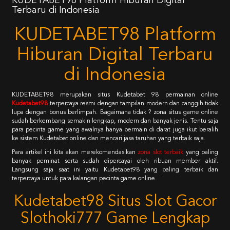
KUDETABET98 Platform Hiburan Digital
Terbaru di Indonesia
KUDETABET98 Platform
Hiburan Digital Terbaru
di Indonesia
KUDETABET98 merupakan situs Kudetabet 98 permainan online
Kudetabet98
terpercaya resmi dengan tampilan modern dan canggih tidak
lupa dengan bonus berlimpah. Bagaimana tidak ? zona situs game online
sudah berkembang semakin lengkap, modern dan banyak jenis. Tentu saja
para pecinta game yang awalnya hanya bermain di darat juga ikut beralih
ke sistem Kudetabet online dan mencari jasa taruhan yang terbaik saja.
Para artikel ini kita akan merekomendasikan
zona slot terbaik
yang paling
banyak peminat serta sudah dipercayai oleh ribuan member aktif.
Langsung saja saat ini yaitu Kudetabet98 yang paling terbaik dan
terpercaya untuk para kalangan pecinta game online.
Kudetabet98 Situs Slot Gacor
Slothoki777 Game Lengkap