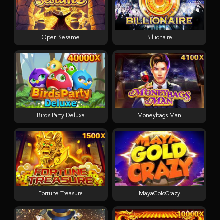
Open Sesame
Billionaire
Birds Party Deluxe
Moneybags Man
Fortune Treasure
MayaGoldCrazy