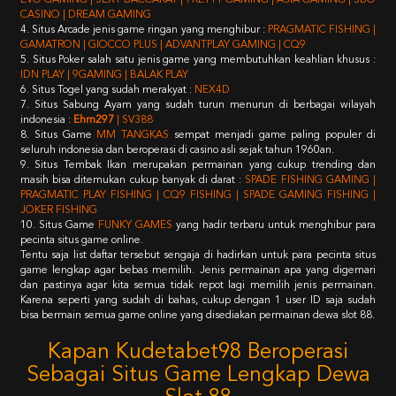
EVO GAMING | SEXY BACCARAT | PRETTY GAMING | ASIA GAMING | SBO
CASINO | DREAM GAMING
4. Situs Arcade jenis game ringan yang menghibur :
PRAGMATIC FISHING |
GAMATRON | GIOCCO PLUS | ADVANTPLAY GAMING | CQ9
5. Situs Poker salah satu jenis game yang membutuhkan keahlian khusus :
IDN PLAY | 9GAMING | BALAK PLAY
6. Situs Togel yang sudah merakyat :
NEX4D
7. Situs Sabung Ayam yang sudah turun menurun di berbagai wilayah
indonesia :
Ehm297
| SV388
8. Situs Game
MM TANGKAS
sempat menjadi game paling populer di
seluruh indonesia dan beroperasi di casino asli sejak tahun 1960an.
9. Situs Tembak Ikan merupakan permainan yang cukup trending dan
masih bisa ditemukan cukup banyak di darat :
SPADE FISHING GAMING |
PRAGMATIC PLAY FISHING | CQ9 FISHING | SPADE GAMING FISHING |
JOKER FISHING
10. Situs Game
FUNKY GAMES
yang hadir terbaru untuk menghibur para
pecinta situs game online.
Tentu saja list daftar tersebut sengaja di hadirkan untuk para pecinta situs
game lengkap agar bebas memilih. Jenis permainan apa yang digemari
dan pastinya agar kita semua tidak repot lagi memilih jenis permainan.
Karena seperti yang sudah di bahas, cukup dengan 1 user ID saja sudah
bisa bermain semua game online yang disediakan permainan dewa slot 88.
Kapan Kudetabet98 Beroperasi
Sebagai Situs Game Lengkap Dewa