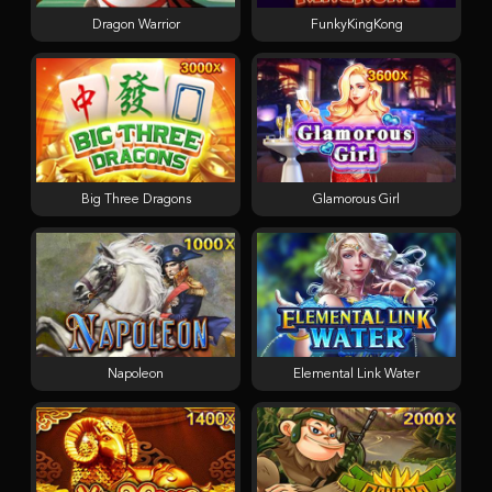
Dragon Warrior
FunkyKingKong
Big Three Dragons
Glamorous Girl
Napoleon
Elemental Link Water