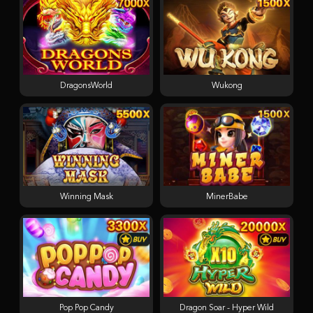
DragonsWorld
Wukong
Winning Mask
MinerBabe
Pop Pop Candy
Dragon Soar - Hyper Wild