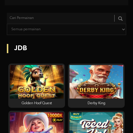
JDB
Golden Hoof Quest
Derby King