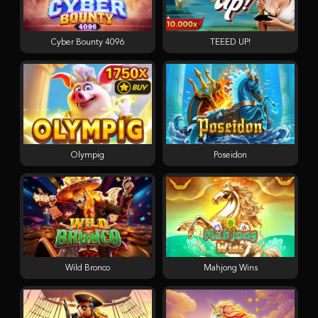
Cyber Bounty 4096
TEEED UP!
Olympig
Poseidon
Wild Bronco
Mahjong Wins