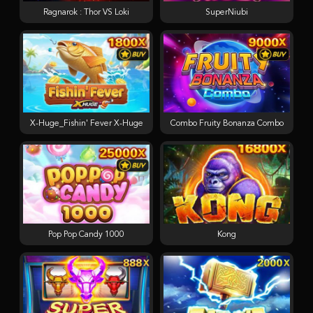
Ragnarok : Thor VS Loki
SuperNiubi
X-Huge_Fishin' Fever X-Huge
Combo Fruity Bonanza Combo
Pop Pop Candy 1000
Kong