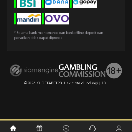
* Selama bank maintenance dan bank offline deposit dan
penarikan tidak dapat diproses
©2026 KUDETABET98. Hak cipta dilindungi | 18+