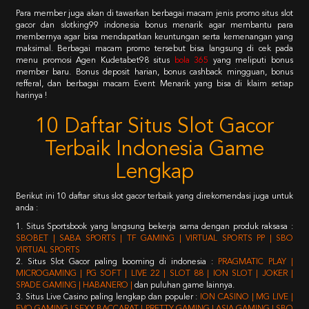
Para member juga akan di tawarkan berbagai macam jenis promo situs slot
gacor dan slotking99 indonesia bonus menarik agar membantu para
membernya agar bisa mendapatkan keuntungan serta kemenangan yang
maksimal. Berbagai macam promo tersebut bisa langsung di cek pada
menu promosi Agen Kudetabet98 situs
bola 365
yang meliputi bonus
member baru. Bonus deposit harian, bonus cashback mingguan, bonus
refferal, dan berbagai macam Event Menarik yang bisa di klaim setiap
harinya !
10 Daftar Situs Slot Gacor
Terbaik Indonesia Game
Lengkap
Berikut ini 10 daftar situs slot gacor terbaik yang direkomendasi juga untuk
anda :
1. Situs Sportsbook yang langsung bekerja sama dengan produk raksasa :
SBOBET | SABA SPORTS | TF GAMING | VIRTUAL SPORTS PP | SBO
VIRTUAL SPORTS
2. Situs Slot Gacor paling booming di indonesia :
PRAGMATIC PLAY |
MICROGAMING | PG SOFT | LIVE 22 | SLOT 88 | ION SLOT | JOKER |
SPADE GAMING | HABANERO |
dan puluhan game lainnya.
3. Situs Live Casino paling lengkap dan populer :
ION CASINO | MG LIVE |