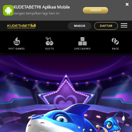
×
KUDETABET98 Aplikasi Mobile
UNDUH
Jangan tampilkan lagi hari ini
MASUK
DAFTAR
HOT GAMES
SLOTS
LIVE CASINO
RACE
;;