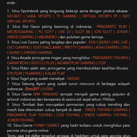
anda :
1. Situs Sportsbook yang langsung bekerja sama dengan produk raksasa :
SBOBET | SABA SPORTS | TF GAMING | VIRTUAL SPORTS PP | SBO
VIRTUAL SPORTS
2. Situs Slot Gacor paling booming di indonesia :
PRAGMATIC PLAY |
MICROGAMING | PG SOFT | LIVE 22 | SLOT 88 | ION SLOT | JOKER |
SPADE GAMING | HABANERO |
dan puluhan game lainnya.
3. Situs Live Casino paling lengkap dan populer :
ION CASINO | MG LIVE |
EVO GAMING | SEXY BACCARAT | PRETTY GAMING | ASIA GAMING | SBO
CASINO | DREAM GAMING
4. Situs Arcade jenis game ringan yang menghibur :
PRAGMATIC FISHING |
GAMATRON | GIOCCO PLUS | ADVANTPLAY GAMING | CQ9
5. Situs Poker salah satu jenis game yang membutuhkan keahlian khusus :
IDN PLAY | 9GAMING | BALAK PLAY
6. Situs Togel yang sudah merakyat :
NEX4D
7. Situs Sabung Ayam yang sudah turun menurun di berbagai wilayah
indonesia :
Ehm297
| SV388
8. Situs Game
MM TANGKAS
sempat menjadi game paling populer di
seluruh indonesia dan beroperasi di casino asli sejak tahun 1960an.
9. Situs Tembak Ikan merupakan permainan yang cukup trending dan
masih bisa ditemukan cukup banyak di darat :
SPADE FISHING GAMING |
PRAGMATIC PLAY FISHING | CQ9 FISHING | SPADE GAMING FISHING |
JOKER FISHING
10. Situs Game
FUNKY GAMES
yang hadir terbaru untuk menghibur para
pecinta situs game online.
Tentu saja list daftar tersebut sengaja di hadirkan untuk para pecinta situs