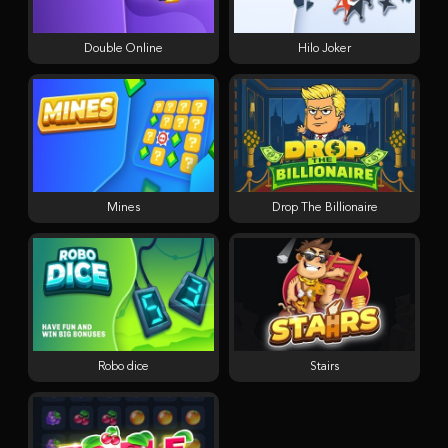
Double Online
Hilo Joker
Mines
Drop The Billionaire
Robo dice
Stairs