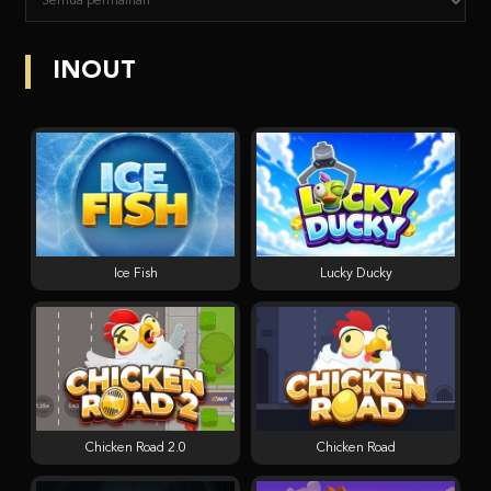
INOUT
Ice Fish
Lucky Ducky
Chicken Road 2.0
Chicken Road