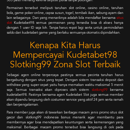
365 pasti menang karena deposit pulsa tanpa potongan.
Permainan tersebut meliputi taruhan slot online, casino online, taruhan
bola, game poker online, capsa susun, togel, tembak ikan, sabung ayam dan
lain sebagainya. Dan yang menariknya adalah bila mendaftar bersama
situs
slot
Kudetabet98 semua permainan yang tersedia bisa di akses hanya
dengan 1 user ID saja loh. Tanpa harus repot lagi serta untuk pemindahan
saldo dari kudetabet game yang berlaku semuanya otomatis dipindahkan.
Kenapa Kita Harus
Mempercayai Kudetabet98
Slotking99 Zona Slot Terbaik
Sebagai agen online terpercaya pastinya semua pecinta taruhan harus
bergabung dengan situs yang tepat. Dengan sistem transaksi deposit dan
withdraw yang super cepat yaitu hanya memakan waktu maksimal 5 menit
saja. Semua transaksi akan diproses oleh sistem
slotking99
bersama
kudetabet98. Pastinya bersama agen Kudetabet Slot juga semua member
akan dipandu langsung oleh costumer service yang aktif 24 jam serta ramah
dan berpengalaman.
Para member juga akan di tawarkan berbagai macam jenis promo situs slot
gacor dan slotking99 indonesia bonus menarik agar membantu para
membernya agar bisa mendapatkan keuntungan serta kemenangan yang
maksimal. Berbagai macam promo tersebut bisa langsung di cek pada