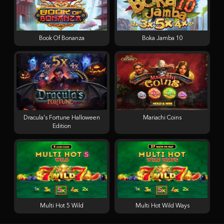
Book Of Bonanza
Boka Jamba 10
Dracula's Fortune Halloween
Mariachi Coins
Edition
Multi Hot 5 Wild
Multi Hot Wild Ways