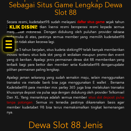
Sebagai Situs Game Lengkap Dewa
Slot 88
Secara resmi, kudetabet98 sudah melayani
daftar situs game
sejak tahun
KLIK DISINI!
2017 dan mendapatkan lisensi resmi beroperasi resmi kepada semua
masyarakat indonesia. Dengan didukung oleh puluhan provider raksasa
terkemuka di atas, pastinya semua member yang memilih kudetabet98
dijamin tidak akan kecewa lagi.
Selama 5 tahun berjalan, situs kudeta slotking99 telah banyak memberikan
inovasi terbaru situs bola slot yang di sediakan maupun promo dan event
yang di berikan. Apalagi jenis permainan dewa slot 88 memberikan yang
terbaik bagi para bettor dan member setia Kudetabet98 denganupdate
pilihan permainan paling lengkap.
Apalagi jaman sekarang yang sudah semakin maju, selain menggunakan
transaksi via metode bank bisa juga menggunakan E wallet . Bersama
Kudetabet98 para member mix parlay 365 juga bisa melakukan transaksi
khususnya deposit via pulsa saja dengan didukung oleh provider Telkomsel
Dan XL. Yang menariknya adalah semua member
situs slot deposit pulsa
tanpa potongan
.
Semua ini tersedia pastinya dikarenakan basis agar
member kudetabet 98 bisa terus memaksimalkan tingkat kemenangan
nya.
Dewa Slot 88 Jenis