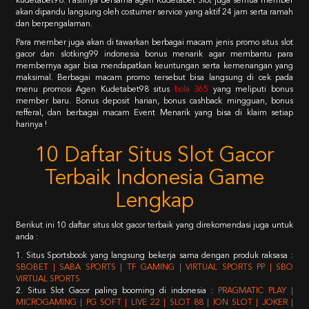
kudetabet98. Pastinya bersama agen Kudetabet Slot juga semua member
akan dipandu langsung oleh costumer service yang aktif 24 jam serta ramah
dan berpengalaman.
Para member juga akan di tawarkan berbagai macam jenis promo situs slot
gacor dan slotking99 indonesia bonus menarik agar membantu para
membernya agar bisa mendapatkan keuntungan serta kemenangan yang
maksimal. Berbagai macam promo tersebut bisa langsung di cek pada
menu promosi Agen Kudetabet98 situs
bola 365
yang meliputi bonus
member baru. Bonus deposit harian, bonus cashback mingguan, bonus
refferal, dan berbagai macam Event Menarik yang bisa di klaim setiap
harinya !
10 Daftar Situs Slot Gacor
Terbaik Indonesia Game
Lengkap
Berikut ini 10 daftar situs slot gacor terbaik yang direkomendasi juga untuk
anda :
1. Situs Sportsbook yang langsung bekerja sama dengan produk raksasa :
SBOBET | SABA SPORTS | TF GAMING | VIRTUAL SPORTS PP | SBO
VIRTUAL SPORTS
2. Situs Slot Gacor paling booming di indonesia :
PRAGMATIC PLAY |
MICROGAMING | PG SOFT | LIVE 22 | SLOT 88 | ION SLOT | JOKER |