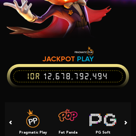
JACKPOT
PLAY
IDR
12,678,792,494
Pragmatic Play
Fat Panda
PG Soft
Slot