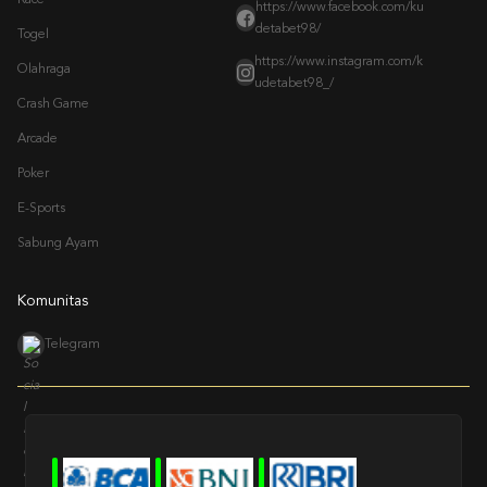
https://www.facebook.com/ku
detabet98/
Togel
https://www.instagram.com/k
Olahraga
udetabet98_/
Crash Game
Arcade
Poker
E-Sports
Sabung Ayam
Komunitas
Telegram