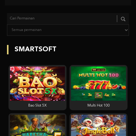
SMARTSOFT
Bao Slot 5X
Multi Hot 100