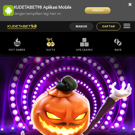
×
KUDETABET98 Aplikasi Mobile
UNDUH
Jangan tampilkan lagi hari ini
MASUK
DAFTAR
HOT GAMES
SLOTS
LIVE CASINO
RACE
;;