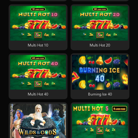
Multi Hot 10
Multi Hot 20
Multi Hot 40
Burning Ice 40