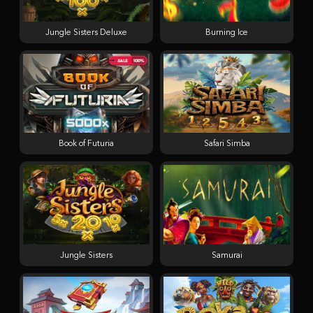
Jungle Sisters Deluxe
Burning Ice
Book of Futuria
Safari Simba
Jungle Sisters
Samurai