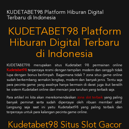
KUDETABET98 Platform Hiburan Digital
Terbaru di Indonesia
KUDETABET98 Platform
Hiburan Digital Terbaru
di Indonesia
KUDETABET98 merupakan situs Kudetabet 98 permainan online
Kudetabet98
terpercaya resmi dengan tampilan modern dan canggih tidak
lupa dengan bonus berlimpah. Bagaimana tidak ? zona situs game online
sudah berkembang semakin lengkap, modern dan banyak jenis. Tentu saja
para pecinta game yang awalnya hanya bermain di darat juga ikut beralih
ke sistem Kudetabet online dan mencari jasa taruhan yang terbaik saja.
Para artikel ini kita akan merekomendasikan
zona slot terbaik
yang paling
banyak peminat serta sudah dipercayai oleh ribuan member aktif.
Langsung saja saat ini yaitu Kudetabet98 yang paling terbaik dan
terpercaya untuk para kalangan pecinta game online.
Kudetabet98 Situs Slot Gacor