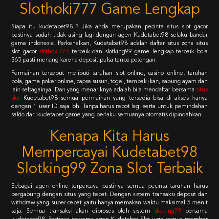
Slothoki777 Game Lengkap
Siapa itu kudetabet98 ? Jika anda merupakan pecinta situs slot gacor
pastinya sudah tidak asing lagi dengan agen Kudetabet98 selaku bandar
game indonesia. Perkenalkan, Kudetabet98 adalah daftar situs zona situs
slot gacor
slothoki777
terbaik dan slotking99 game lengkap terbaik bola
365 pasti menang karena deposit pulsa tanpa potongan.
Permainan tersebut meliputi taruhan slot online, casino online, taruhan
bola, game poker online, capsa susun, togel, tembak ikan, sabung ayam dan
lain sebagainya. Dan yang menariknya adalah bila mendaftar bersama
situs
slot
Kudetabet98 semua permainan yang tersedia bisa di akses hanya
dengan 1 user ID saja loh. Tanpa harus repot lagi serta untuk pemindahan
saldo dari kudetabet game yang berlaku semuanya otomatis dipindahkan.
Kenapa Kita Harus
Mempercayai Kudetabet98
Slotking99 Zona Slot Terbaik
Sebagai agen online terpercaya pastinya semua pecinta taruhan harus
bergabung dengan situs yang tepat. Dengan sistem transaksi deposit dan
withdraw yang super cepat yaitu hanya memakan waktu maksimal 5 menit
saja. Semua transaksi akan diproses oleh sistem
slotking99
bersama