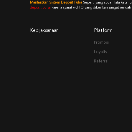
Manfaatkan Sistem Deposit Pulsa
Seperti yang sudah kita ketah
deposit pulsa
karena syarat wd TO yang diberikan sangat rendah 
Kebijaksanaan
Platform
Promosi
Loyalty
Referral