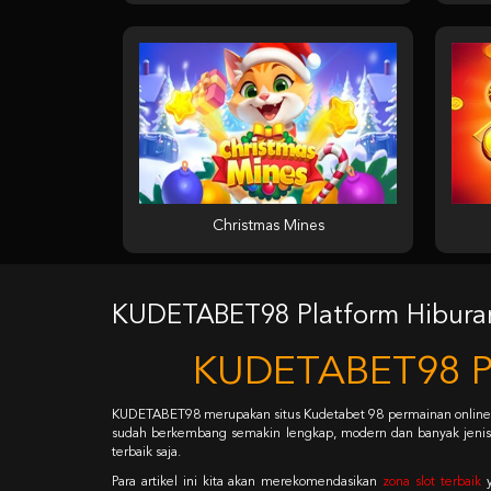
Christmas Mines
KUDETABET98 Platform Hiburan 
KUDETABET98 Pla
KUDETABET98 merupakan situs Kudetabet 98 permainan onlin
sudah berkembang semakin lengkap, modern dan banyak jenis. T
terbaik saja.
Para artikel ini kita akan merekomendasikan
zona slot terbaik