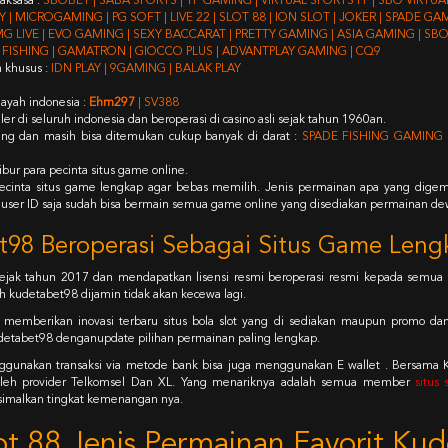
aksasa :
SBOBET | SABA SPORTS | TF GAMING | VIRTUAL SPORTS PP | SBO VIRTU
 | MICROGAMING | PG SOFT | LIVE 22 | SLOT 88 | ION SLOT | JOKER | SPADE G
MG LIVE | EVO GAMING | SEXY BACCARAT | PRETTY GAMING | ASIA GAMING | S
FISHING | GAMATRON | GIOCCO PLUS | ADVANTPLAY GAMING | CQ9
 khusus :
IDN PLAY | 9GAMING | BALAK PLAY
ayah indonesia :
Ehm297
| SV388
 di seluruh indonesia dan beroperasi di casino asli sejak tahun 1960an.
ng dan masih bisa ditemukan cukup banyak di darat :
SPADE FISHING GAMING 
bur para pecinta situs game online.
a pecinta situs game lengkap agar bebas memilih. Jenis permainan apa yang digema
 user ID saja sudah bisa bermain semua game online yang disediakan permainan dew
98 Beroperasi Sebagai Situs Game Leng
ejak tahun 2017 dan mendapatkan lisensi resmi beroperasi resmi kepada semua 
 kudetabet98 dijamin tidak akan kecewa lagi.
k memberikan inovasi terbaru situs bola slot yang di sediakan maupun promo da
detabet98 denganupdate pilihan permainan paling lengkap.
ggunakan transaksi via metode bank bisa juga menggunakan E wallet . Bersama
g oleh provider Telkomsel Dan XL. Yang menariknya adalah semua member
situs
simalkan tingkat kemenangan nya.
t 88 Jenis Permainan Favorit Ku