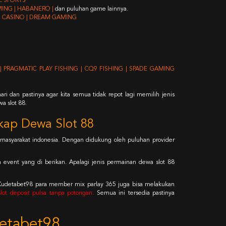
AL SPORTS
AMING | HABANERO |
dan puluhan game lainnya.
BO CASINO | DREAM GAMING
| PRAGMATIC PLAY FISHING | CQ9 FISHING | SPADE GAMING
ri dan pastinya agar kita semua tidak repot lagi memilih jenis
a slot 88.
kap Dewa Slot 88
masyarakat indonesia. Dengan didukung oleh puluhan provider
n event yang di berikan. Apalagi jenis permainan dewa slot 88
 Kudetabet98 para member mix parlay 365 juga bisa melakukan
 slot deposit pulsa tanpa potongan
.
Semua ini tersedia pastinya
detabet98