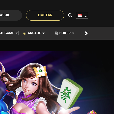
ASUK
DAFTAR
SH GAME
ARCADE
POKER
E-SPORTS