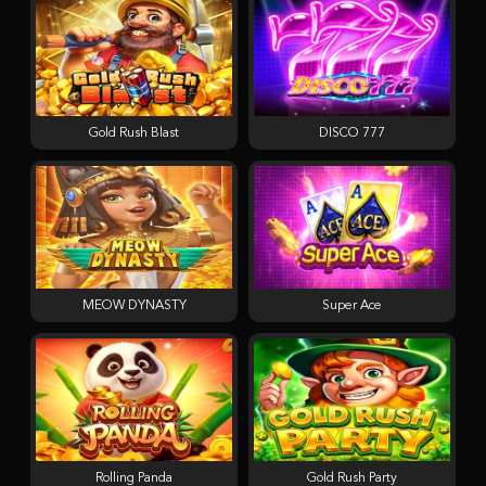
Gold Rush Blast
DISCO 777
MEOW DYNASTY
Super Ace
Rolling Panda
Gold Rush Party