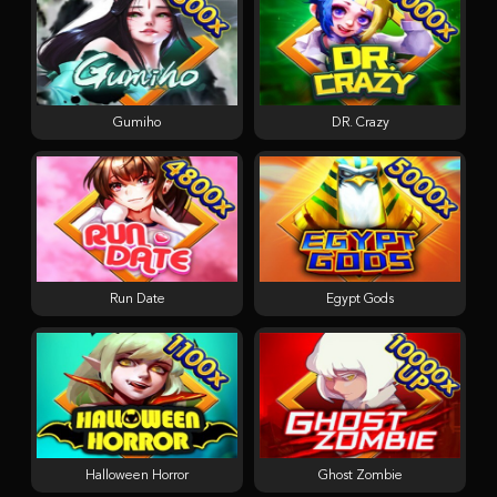
Gumiho
DR. Crazy
Run Date
Egypt Gods
Halloween Horror
Ghost Zombie