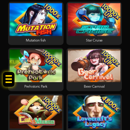
Mutation fish
Star Cruise
KLIK DISINI!
Prehistoric Park
Beer Carnival