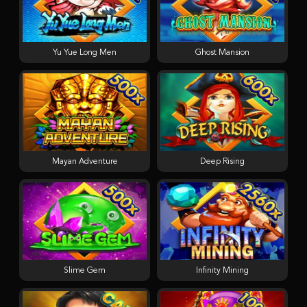
Yu Yue Long Men
Ghost Mansion
Mayan Adventure
Deep Rising
Slime Gem
Infinity Mining