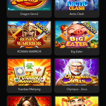
Dragon Gem2
Arctic Clash
ROMAN WARRIOR
Big Eater
Yuanbao Mahjong
Olympus - Zeus