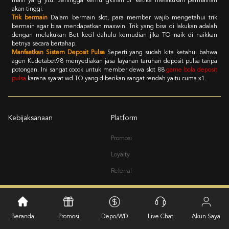
main yang jitu. Sehingga kemungkinan JP ketika melakukan permainan
akan tinggi.
Trik bermain
Dalam bermain slot, para member wajib mengetahui trik
bermain agar bisa mendapatkan maxwin. Trik yang bisa di lakukan adalah
dengan melakukan Bet kecil dahulu kemudian jika TO naik di naikkan
betnya secara bertahap.
Manfaatkan Sistem Deposit Pulsa
Seperti yang sudah kita ketahui bahwa
agen Kudetabet98 menyediakan jasa layanan taruhan deposit pulsa tanpa
potongan. Ini sangat cocok untuk member dewa slot 88
game bola deposit
pulsa
karena syarat wd TO yang diberikan sangat rendah yaitu cuma x1.
Kebijaksanaan
Platform
Promosi
Loyalty
Referral
Kategori
Dukungan
Beranda
Promosi
Depo/WD
Live Chat
Akun Saya
Hot Games
wa.me/6282277602113