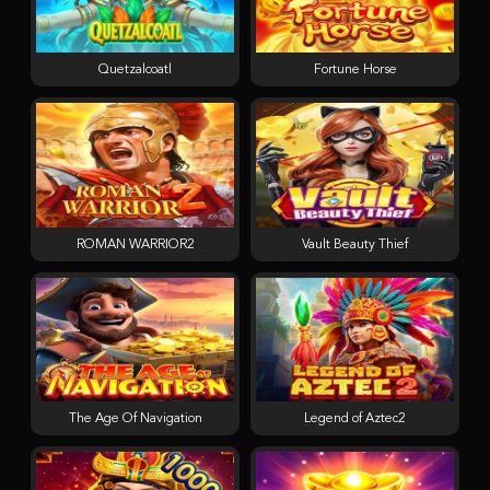
Quetzalcoatl
Fortune Horse
ROMAN WARRIOR2
Vault Beauty Thief
The Age Of Navigation
Legend of Aztec2