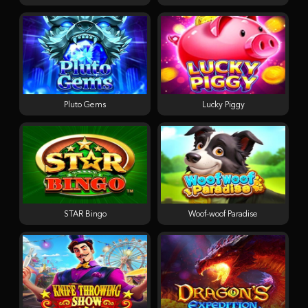
Pluto Gems
Lucky Piggy
STAR Bingo
Woof-woof Paradise