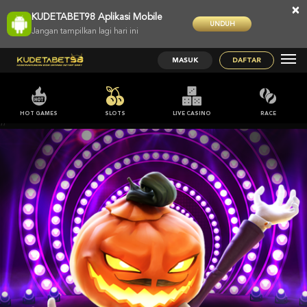
×
KUDETABET98 Aplikasi Mobile
UNDUH
Jangan tampilkan lagi hari ini
MASUK
DAFTAR
HOT GAMES
SLOTS
LIVE CASINO
RACE
;;