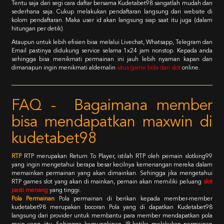
Tentu saja dari segi cara daftar bersama Kudetabet98 sangatlah mudah dan
sederhana saja. Cukup melakukan pendaftaran langsung dari website di
kolom pendaftaran. Maka user id akan langsung siap saat itu juga (dalam
hitungan per detik).
Ataupun untuk lebih efisien bisa melalui Livechat, Whatsapp, Telegram dan
Email pastinya didukung service selama 1x24 jam nonstop. Kepada anda
sehingga bisa menikmati permainan ini jauh lebih nyaman kapan dan
dimanapun ingin menikmati aldernalin
situs game bola dan slot
online.
FAQ - Bagaimana member
bisa mendapatkan maxwin di
kudetabet98
RTP
RTP merupakan Return To Player, istilah RTP oleh pemain slotking99
yang ingin mengetahui berapa besar kecilnya kemenangan mereka dalam
memainkan permainan yang akan dimainkan. Sehingga jika mengetahui
RTP games slot yang akan di mainkan, pemain akan memiliki peluang
slot
pasti menang
yang tinggi.
Pola Permainan
Pola permainan di berikan kepada member-member
kudetabet98 merupakan bocoran Pola yang di dapatkan Kudetabet98
langsung dari provider untuk membantu para member mendapatkan pola