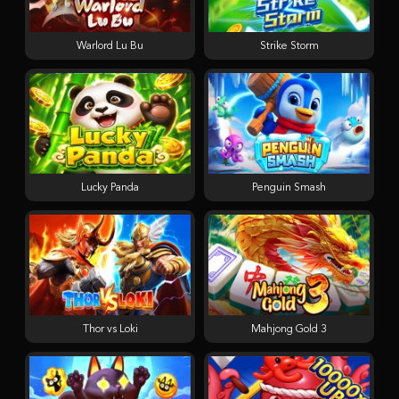
Warlord Lu Bu
Strike Storm
Lucky Panda
Penguin Smash
Thor vs Loki
Mahjong Gold 3