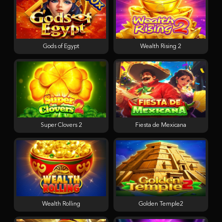
Gods of Egypt
Wealth Rising 2
Super Clovers 2
Fiesta de Mexicana
Wealth Rolling
Golden Temple2