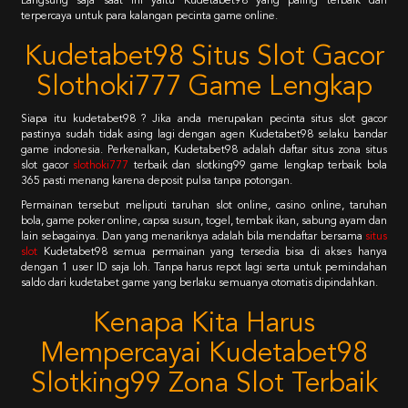
Langsung saja saat ini yaitu Kudetabet98 yang paling terbaik dan
terpercaya untuk para kalangan pecinta game online.
Kudetabet98 Situs Slot Gacor
Slothoki777 Game Lengkap
Siapa itu kudetabet98 ? Jika anda merupakan pecinta situs slot gacor
pastinya sudah tidak asing lagi dengan agen Kudetabet98 selaku bandar
game indonesia. Perkenalkan, Kudetabet98 adalah daftar situs zona situs
slot gacor
slothoki777
terbaik dan slotking99 game lengkap terbaik bola
365 pasti menang karena deposit pulsa tanpa potongan.
Permainan tersebut meliputi taruhan slot online, casino online, taruhan
bola, game poker online, capsa susun, togel, tembak ikan, sabung ayam dan
lain sebagainya. Dan yang menariknya adalah bila mendaftar bersama
situs
slot
Kudetabet98 semua permainan yang tersedia bisa di akses hanya
dengan 1 user ID saja loh. Tanpa harus repot lagi serta untuk pemindahan
saldo dari kudetabet game yang berlaku semuanya otomatis dipindahkan.
Kenapa Kita Harus
Mempercayai Kudetabet98
Slotking99 Zona Slot Terbaik