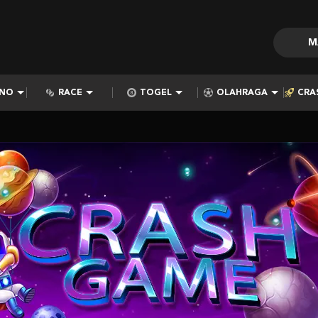
M
INO
RACE
TOGEL
OLAHRAGA
CRA