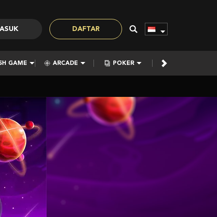
ASUK
DAFTAR
SH GAME
ARCADE
POKER
E-SPORTS