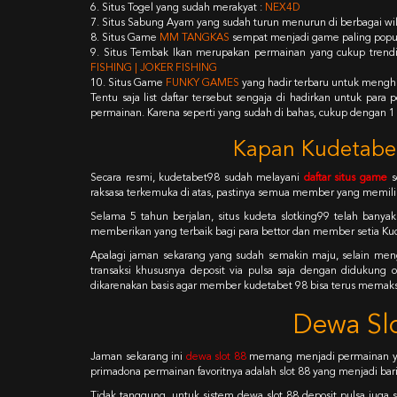
6. Situs Togel yang sudah merakyat :
NEX4D
7. Situs Sabung Ayam yang sudah turun menurun di berbagai wil
8. Situs Game
MM TANGKAS
sempat menjadi game paling populer
9. Situs Tembak Ikan merupakan permainan yang cukup trendi
FISHING | JOKER FISHING
10. Situs Game
FUNKY GAMES
yang hadir terbaru untuk menghi
Tentu saja list daftar tersebut sengaja di hadirkan untuk par
permainan. Karena seperti yang sudah di bahas, cukup dengan 1
Kapan Kudetabet
Secara resmi, kudetabet98 sudah melayani
daftar situs game
s
raksasa terkemuka di atas, pastinya semua member yang memilih
Selama 5 tahun berjalan, situs kudeta slotking99 telah banya
memberikan yang terbaik bagi para bettor dan member setia Ku
Apalagi jaman sekarang yang sudah semakin maju, selain men
transaksi khususnya deposit via pulsa saja dengan didukun
dikarenakan basis agar member kudetabet 98 bisa terus memak
Dewa Slo
Jaman sekarang ini
dewa slot 88
memang menjadi permainan yan
primadona permainan favoritnya adalah slot 88 yang menjadi bari
Tidak tanggung, untuk sistem dewa slot 88 deposit pulsa j