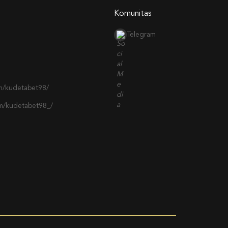
Komunitas
Telegram
m/kudetabet98/
om/kudetabet98_/