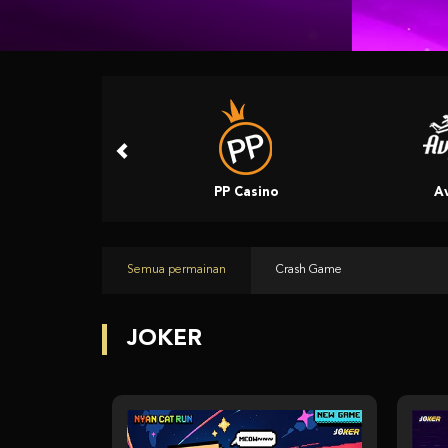
PP Casino
A
Semua permainan
Crash Game
JOKER