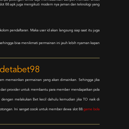
 slot 88 apk juga mengikuti modern nya jaman dan teknologi yang
olom pendaftaran. Maka user id akan langsung siap saat itu juga
 sehingga bisa menikmati permainan ini jauh lebih nyaman kapan
udetabet98
alam memainkan permainan yang akan dimainkan. Sehingga jika
g dari provider untuk membantu para member mendapatkan pola
h dengan melakukan Bet kecil dahulu kemudian jika TO naik di
otongan. Ini sangat cocok untuk member dewa slot 88
game bola