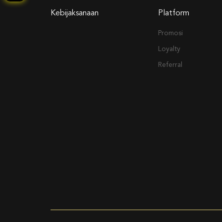
Kebijaksanaan
Platform
Promosi
Loyalty
Referral