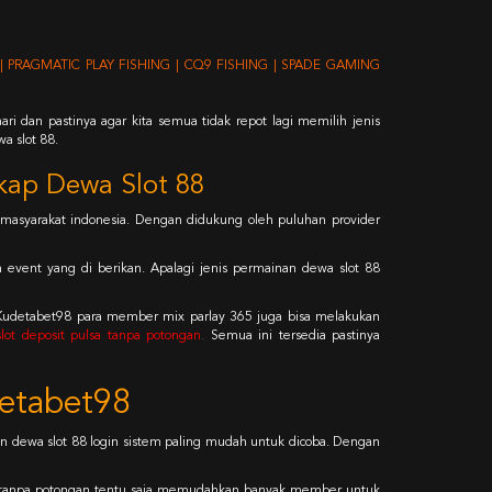
| PRAGMATIC PLAY FISHING | CQ9 FISHING | SPADE GAMING
ri dan pastinya agar kita semua tidak repot lagi memilih jenis
a slot 88.
kap Dewa Slot 88
masyarakat indonesia. Dengan didukung oleh puluhan provider
n event yang di berikan. Apalagi jenis permainan dewa slot 88
 Kudetabet98 para member mix parlay 365 juga bisa melakukan
 slot deposit pulsa tanpa potongan
.
Semua ini tersedia pastinya
detabet98
 dewa slot 88 login sistem paling mudah untuk dicoba. Dengan
a tanpa potongan tentu saja memudahkan banyak member untuk