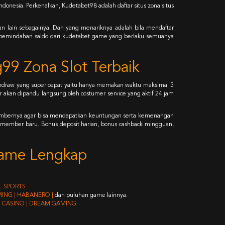
donesia. Perkenalkan, Kudetabet98 adalah daftar situs zona situs
dan lain sebagainya. Dan yang menariknya adalah bila mendaftar
uk pemindahan saldo dari kudetabet game yang berlaku semuanya
99 Zona Slot Terbaik
withdraw yang super cepat yaitu hanya memakan waktu maksimal 5
akan dipandu langsung oleh costumer service yang aktif 24 jam
 membernya agar bisa mendapatkan keuntungan serta kemenangan
 member baru. Bonus deposit harian, bonus cashback mingguan,
 Game Lengkap
AL SPORTS
AMING | HABANERO |
dan puluhan game lainnya.
BO CASINO | DREAM GAMING