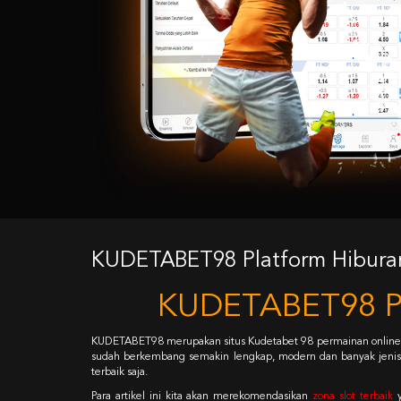
KUDETABET98 Platform Hiburan 
KUDETABET98 Pla
KUDETABET98 merupakan situs Kudetabet 98 permainan onlin
sudah berkembang semakin lengkap, modern dan banyak jenis. T
terbaik saja.
Para artikel ini kita akan merekomendasikan
zona slot terbaik