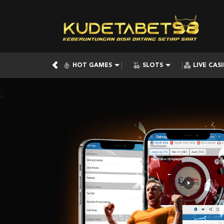
HOT GAMES
SLOTS
LIVE CAS
;;