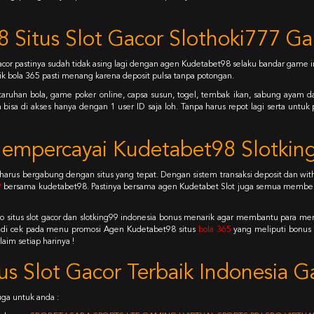
 Situs Slot Gacor Slothoki777 
gacor pastinya sudah tidak asing lagi dengan agen Kudetabet98 selaku bandar game in
ik bola 365 pasti menang karena deposit pulsa tanpa potongan.
e, taruhan bola, game poker online, capsa susun, togel, tembak ikan, sabung ayam 
isa di akses hanya dengan 1 user ID saja loh. Tanpa harus repot lagi serta unt
empercayai Kudetabet98 Slotking
 harus bergabung dengan situs yang tepat. Dengan sistem transaksi deposit dan 
9
bersama kudetabet98. Pastinya bersama agen Kudetabet Slot juga semua member 
o situs slot gacor dan slotking99 indonesia bonus menarik agar membantu para
 di cek pada menu promosi Agen Kudetabet98 situs
bola 365
yang meliputi bonus
aim setiap harinya !
tus Slot Gacor Terbaik Indonesia
juga untuk anda :