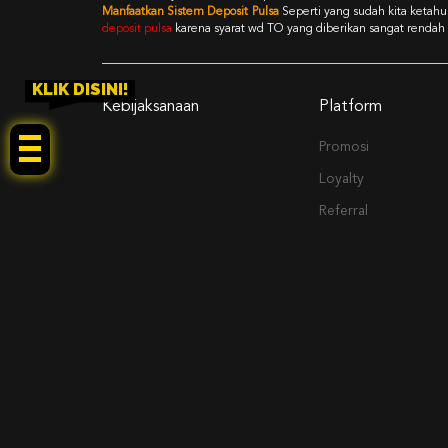
Manfaatkan Sistem Deposit Pulsa
Seperti yang sudah kita ketah
deposit pulsa
karena syarat wd TO yang diberikan sangat rendah 
KLIK DISINI!
Kebijaksanaan
Platform
Promosi
Loyalty
Referral