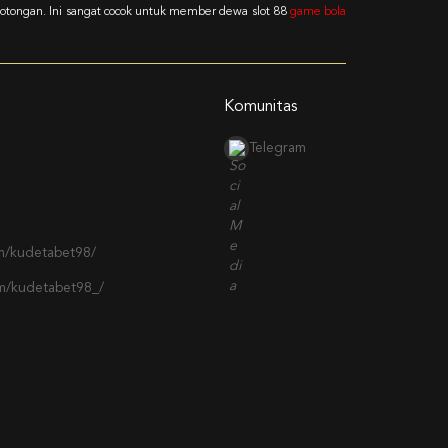
otongan. Ini sangat cocok untuk member dewa slot 88
game bola
Komunitas
Telegram
m/kudetabet98/
om/kudetabet98_/