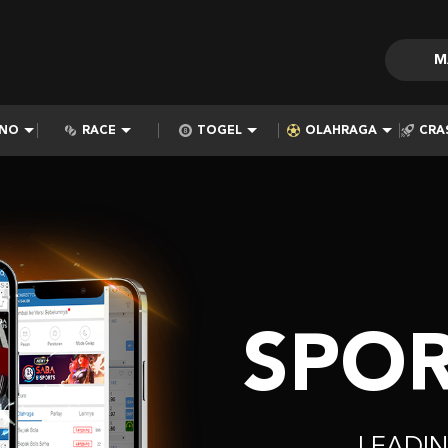
M
INO
RACE
TOGEL
OLAHRAGA
CRA
SPO