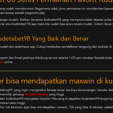
g sudah mendominasi. Bagaimana tidak, jenis permainan ini memberikan layanan
san kedua setelah pragmatic play.
uga sangat mudah. Bahkan bersama Kudetabet98 yang mempromosikan deposit puls
s ke situs kudetabet 98 saja maka kita sudah bisa akses secara mudah. Sistem dewa
udetabet98 Yang Baik dan Benar
 mudah dan sederhana saja. Cukup melakukan pendaftaran langsung dari website di k
Telegram dan Email pastinya didukung service selama 1x24 jam nonstop. Kepada anda
lot
online.
 bisa mendapatkan maxwin di k
n slotking99 yang ingin mengetahui berapa besar kecilnya kemenangan mereka d
 memiliki peluang
slot pasti menang
yang tinggi.
ber kudetabet98 merupakan bocoran Pola yang di dapatkan Kudetabet98 langsun
ainan akan tinggi.
ui trik bermain agar bisa mendapatkan maxwin. Trik yang bisa di lakukan adala