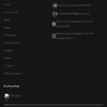
Slots
https://t.me/kudetabet98
Live Casino
kudetabet98@gmail.com
Race
https://www.facebook.com/ku
detabet98/
Togel
https://www.instagram.com/k
Olahraga
udetabet98_/
Crash Game
Arcade
Poker
E-Sports
Sabung Ayam
Komunitas
Telegram