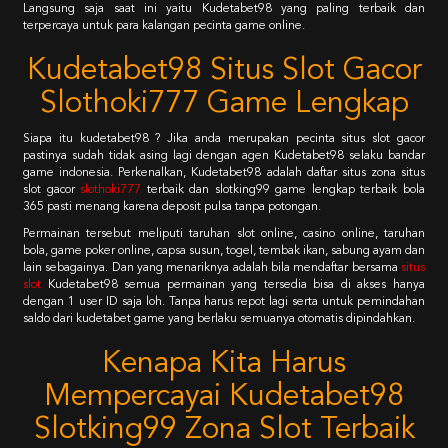
Langsung saja saat ini yaitu Kudetabet98 yang paling terbaik dan
terpercaya untuk para kalangan pecinta game online.
Kudetabet98 Situs Slot Gacor
Slothoki777 Game Lengkap
Siapa itu kudetabet98 ? Jika anda merupakan pecinta situs slot gacor
pastinya sudah tidak asing lagi dengan agen Kudetabet98 selaku bandar
game indonesia. Perkenalkan, Kudetabet98 adalah daftar situs zona situs
slot gacor
slothoki777
terbaik dan slotking99 game lengkap terbaik bola
365 pasti menang karena deposit pulsa tanpa potongan.
Permainan tersebut meliputi taruhan slot online, casino online, taruhan
bola, game poker online, capsa susun, togel, tembak ikan, sabung ayam dan
lain sebagainya. Dan yang menariknya adalah bila mendaftar bersama
situs
slot
Kudetabet98 semua permainan yang tersedia bisa di akses hanya
dengan 1 user ID saja loh. Tanpa harus repot lagi serta untuk pemindahan
saldo dari kudetabet game yang berlaku semuanya otomatis dipindahkan.
Kenapa Kita Harus
Mempercayai Kudetabet98
Slotking99 Zona Slot Terbaik