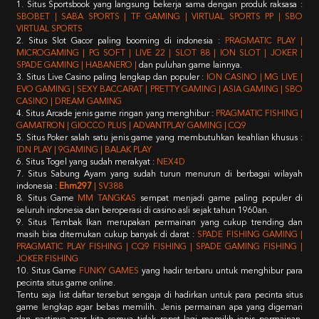
1. Situs Sportsbook yang langsung bekerja sama dengan produk raksasa :
SBOBET | SABA SPORTS | TF GAMING | VIRTUAL SPORTS PP | SBO
VIRTUAL SPORTS
2. Situs Slot Gacor paling booming di indonesia :
PRAGMATIC PLAY |
MICROGAMING | PG SOFT | LIVE 22 | SLOT 88 | ION SLOT | JOKER |
SPADE GAMING | HABANERO |
dan puluhan game lainnya.
3. Situs Live Casino paling lengkap dan populer :
ION CASINO | MG LIVE |
EVO GAMING | SEXY BACCARAT | PRETTY GAMING | ASIA GAMING | SBO
CASINO | DREAM GAMING
4. Situs Arcade jenis game ringan yang menghibur :
PRAGMATIC FISHING |
GAMATRON | GIOCCO PLUS | ADVANTPLAY GAMING | CQ9
5. Situs Poker salah satu jenis game yang membutuhkan keahlian khusus :
IDN PLAY | 9GAMING | BALAK PLAY
6. Situs Togel yang sudah merakyat :
NEX4D
7. Situs Sabung Ayam yang sudah turun menurun di berbagai wilayah
indonesia :
Ehm297
| SV388
8. Situs Game
MM TANGKAS
sempat menjadi game paling populer di
seluruh indonesia dan beroperasi di casino asli sejak tahun 1960an.
9. Situs Tembak Ikan merupakan permainan yang cukup trending dan
masih bisa ditemukan cukup banyak di darat :
SPADE FISHING GAMING |
PRAGMATIC PLAY FISHING | CQ9 FISHING | SPADE GAMING FISHING |
JOKER FISHING
10. Situs Game
FUNKY GAMES
yang hadir terbaru untuk menghibur para
pecinta situs game online.
Tentu saja list daftar tersebut sengaja di hadirkan untuk para pecinta situs
game lengkap agar bebas memilih. Jenis permainan apa yang digemari