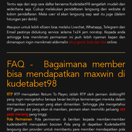
Tentu saja dari segi cara daftar bersama Kudetabet98 sangatlah mudah dan
sederhana saja. Cukup melakukan pendaftaran langsung dari website di
kolom pendaftaran. Maka user id akan langsung siap saat itu juga (dalam
hitungan per detik).
Ataupun untuk lebih efisien bisa melalui Livechat, Whatsapp, Telegram dan
Email pastinya didukung service selama 1x24 jam nonstop. Kepada anda
sehingga bisa menikmati permainan ini jauh lebih nyaman kapan dan
dimanapun ingin menikmati aldernalin
situs game bola dan slot
online.
FAQ - Bagaimana member
bisa mendapatkan maxwin di
kudetabet98
RTP
RTP merupakan Return To Player, istilah RTP oleh pemain slotking99
yang ingin mengetahui berapa besar kecilnya kemenangan mereka dalam
memainkan permainan yang akan dimainkan. Sehingga jika mengetahui
RTP games slot yang akan di mainkan, pemain akan memiliki peluang
slot
pasti menang
yang tinggi.
Pola Permainan
Pola permainan di berikan kepada member-member
kudetabet98 merupakan bocoran Pola yang di dapatkan Kudetabet98
langsung dari provider untuk membantu para member mendapatkan pola