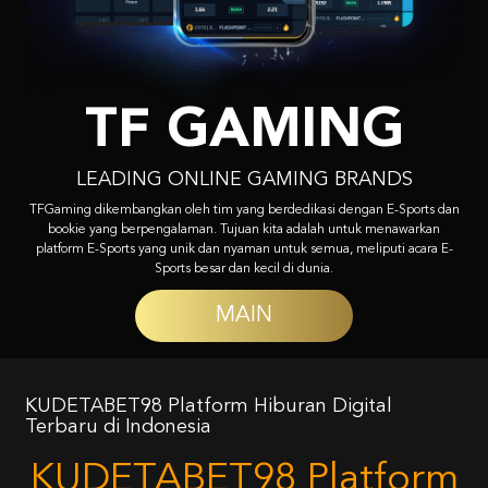
TF GAMING
LEADING ONLINE GAMING BRANDS
TFGaming dikembangkan oleh tim yang berdedikasi dengan E-Sports dan
bookie yang berpengalaman. Tujuan kita adalah untuk menawarkan
platform E-Sports yang unik dan nyaman untuk semua, meliputi acara E-
Sports besar dan kecil di dunia.
MAIN
KUDETABET98 Platform Hiburan Digital
Terbaru di Indonesia
KUDETABET98 Platform