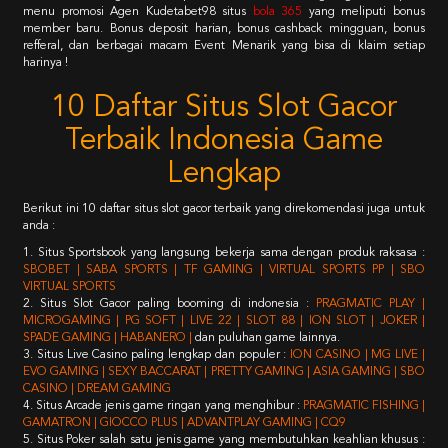
menu promosi Agen Kudetabet98 situs
bola 365
yang meliputi bonus
member baru. Bonus deposit harian, bonus cashback mingguan, bonus
refferal, dan berbagai macam Event Menarik yang bisa di klaim setiap
harinya !
10 Daftar Situs Slot Gacor
Terbaik Indonesia Game
Lengkap
Berikut ini 10 daftar situs slot gacor terbaik yang direkomendasi juga untuk
anda :
1. Situs Sportsbook yang langsung bekerja sama dengan produk raksasa :
SBOBET | SABA SPORTS | TF GAMING | VIRTUAL SPORTS PP | SBO
VIRTUAL SPORTS
2. Situs Slot Gacor paling booming di indonesia :
PRAGMATIC PLAY |
MICROGAMING | PG SOFT | LIVE 22 | SLOT 88 | ION SLOT | JOKER |
SPADE GAMING | HABANERO |
dan puluhan game lainnya.
3. Situs Live Casino paling lengkap dan populer :
ION CASINO | MG LIVE |
EVO GAMING | SEXY BACCARAT | PRETTY GAMING | ASIA GAMING | SBO
CASINO | DREAM GAMING
4. Situs Arcade jenis game ringan yang menghibur :
PRAGMATIC FISHING |
GAMATRON | GIOCCO PLUS | ADVANTPLAY GAMING | CQ9
5. Situs Poker salah satu jenis game yang membutuhkan keahlian khusus :