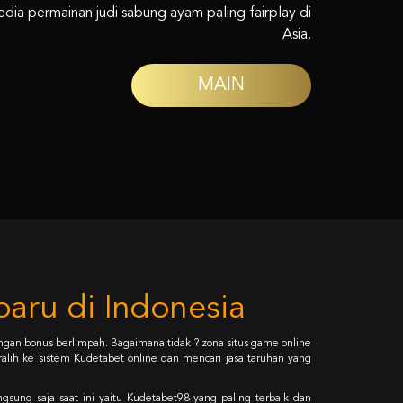
dia permainan judi sabung ayam paling fairplay di
Asia.
MAIN
aru di Indonesia
gan bonus berlimpah. Bagaimana tidak ? zona situs game online
alih ke sistem Kudetabet online dan mencari jasa taruhan yang
gsung saja saat ini yaitu Kudetabet98 yang paling terbaik dan