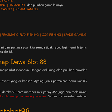
AL SPORTS
AMING | HABANERO |
dan puluhan game lainnya.
BO CASINO | DREAM GAMING
| PRAGMATIC PLAY FISHING | CQ9 FISHING | SPADE GAMING
ri dan pastinya agar kita semua tidak repot lagi memilih jenis
a slot 88.
kap Dewa Slot 88
masyarakat indonesia. Dengan didukung oleh puluhan provider
n event yang di berikan. Apalagi jenis permainan dewa slot 88
 Kudetabet98 para member mix parlay 365 juga bisa melakukan
 slot deposit pulsa tanpa potongan
.
Semua ini tersedia pastinya
detabet98