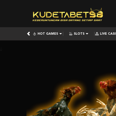
HOT GAMES
SLOTS
LIVE CAS
;;