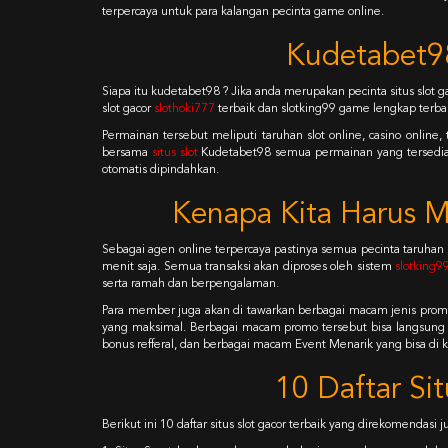
terpercaya untuk para kalangan pecinta game online.
Kudetabet98
Siapa itu kudetabet98 ? Jika anda merupakan pecinta situs slot 
slot gacor
slothoki777
terbaik dan slotking99 game lengkap terba
Permainan tersebut meliputi taruhan slot online, casino onlin
bersama
situs slot
Kudetabet98 semua permainan yang tersedia b
otomatis dipindahkan.
Kenapa Kita Harus M
Sebagai agen online terpercaya pastinya semua pecinta taruhan
menit saja. Semua transaksi akan diproses oleh sistem
slotking9
serta ramah dan berpengalaman.
Para member juga akan di tawarkan berbagai macam jenis prom
yang maksimal. Berbagai macam promo tersebut bisa langsung
bonus refferal, dan berbagai macam Event Menarik yang bisa di kl
10 Daftar Si
Berikut ini 10 daftar situs slot gacor terbaik yang direkomendasi 