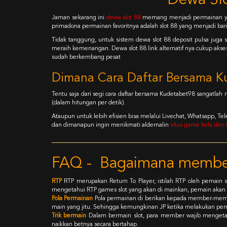
Dewa Slo
Jaman sekarang ini
dewa slot 88
memang menjadi permainan yan
primadona permainan favoritnya adalah slot 88 yang menjadi bari
Tidak tanggung, untuk sistem dewa slot 88 deposit pulsa j
meraih kemenangan. Dewa slot 88 link alternatif nya cukup akse
sudah berkembang pesat
Dimana Cara Daftar Bersama K
Tentu saja dari segi cara daftar bersama Kudetabet98 sangatlah
(dalam hitungan per detik).
Ataupun untuk lebih efisien bisa melalui Livechat, Whatsapp, 
dan dimanapun ingin menikmati aldernalin
situs game bola dan s
FAQ - Bagaimana member
RTP
RTP merupakan Return To Player, istilah RTP oleh pemai
mengetahui RTP games slot yang akan di mainkan, pemain akan
Pola Permainan
Pola permainan di berikan kepada member-mem
main yang jitu. Sehingga kemungkinan JP ketika melakukan perm
Trik bermain
Dalam bermain slot, para member wajib mengetah
naikkan betnya secara bertahap.