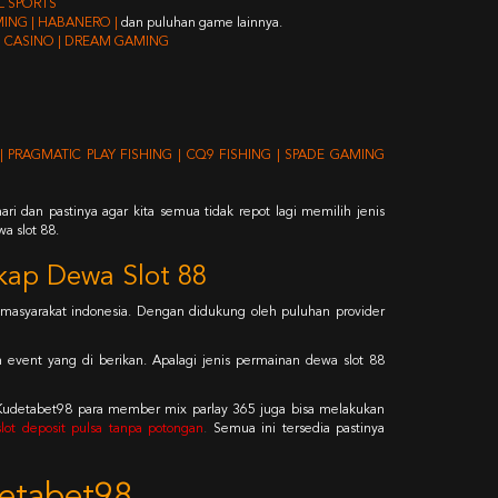
AL SPORTS
AMING | HABANERO |
dan puluhan game lainnya.
BO CASINO | DREAM GAMING
| PRAGMATIC PLAY FISHING | CQ9 FISHING | SPADE GAMING
ri dan pastinya agar kita semua tidak repot lagi memilih jenis
a slot 88.
kap Dewa Slot 88
masyarakat indonesia. Dengan didukung oleh puluhan provider
n event yang di berikan. Apalagi jenis permainan dewa slot 88
 Kudetabet98 para member mix parlay 365 juga bisa melakukan
 slot deposit pulsa tanpa potongan
.
Semua ini tersedia pastinya