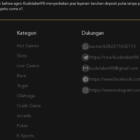
ui bahwa agen Kudetabet98 menyediakan jasa layanan taruhan deposit pulsa tanpa p
yaitu cuma x1.
Kategori
Dukungan
Hot Games
wa.me/6282277602113
Slots
https://t.me/kudetabet98
Live Casino
kudetabet98@gmail.com
Race
https://www.facebook.co
Togel
https://www.instagram.c
Olahraga
Crash Game
Arcade
Poker
E-Sports