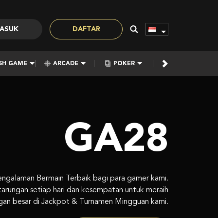
ASUK
DAFTAR
SH GAME
ARCADE
POKER
E-SPORTS
GA28
galaman Bermain Terbaik bagi para gamer kami.
rungan setiap hari dan kesempatan untuk meraih
an besar di Jackpot & Turnamen Mingguan kami.