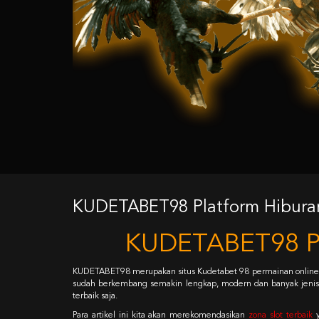
KUDETABET98 Platform Hiburan 
KUDETABET98 Pla
KUDETABET98 merupakan situs Kudetabet 98 permainan onlin
sudah berkembang semakin lengkap, modern dan banyak jenis. T
terbaik saja.
Para artikel ini kita akan merekomendasikan
zona slot terbaik