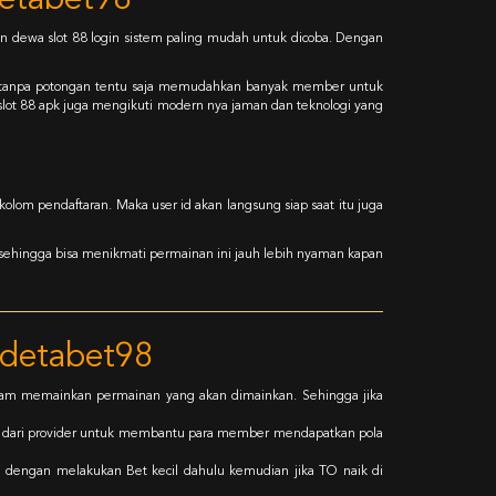
detabet98
 dewa slot 88 login sistem paling mudah untuk dicoba. Dengan
a tanpa potongan tentu saja memudahkan banyak member untuk
 slot 88 apk juga mengikuti modern nya jaman dan teknologi yang
olom pendaftaran. Maka user id akan langsung siap saat itu juga
 sehingga bisa menikmati permainan ini jauh lebih nyaman kapan
udetabet98
alam memainkan permainan yang akan dimainkan. Sehingga jika
g dari provider untuk membantu para member mendapatkan pola
h dengan melakukan Bet kecil dahulu kemudian jika TO naik di